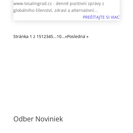
www.tvsalingrad.cz - denně pozitivní zprávy z
globálního šílenství, zdraví a alternativní...
PREÈÍTAJTE SI VIAC
Stránka 1 z 15
1
2
3
4
5
...
10
...
»
Posledná »
Odber Noviniek