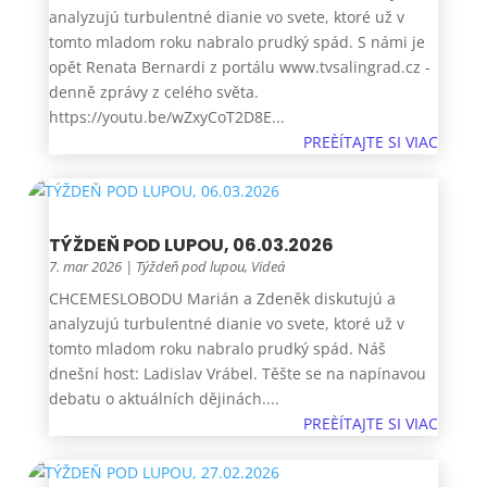
analyzujú turbulentné dianie vo svete, ktoré už v
tomto mladom roku nabralo prudký spád. S námi je
opět Renata Bernardi z portálu www.tvsalingrad.cz -
denně zprávy z celého světa.
https://youtu.be/wZxyCoT2D8E...
PREÈÍTAJTE SI VIAC
TÝŽDEŇ POD LUPOU, 06.03.2026
7. mar 2026
|
Týždeň pod lupou
,
Videá
CHCEMESLOBODU Marián a Zdeněk diskutujú a
analyzujú turbulentné dianie vo svete, ktoré už v
tomto mladom roku nabralo prudký spád. Náš
dnešní host: Ladislav Vrábel. Těšte se na napínavou
debatu o aktuálních dějinách....
PREÈÍTAJTE SI VIAC