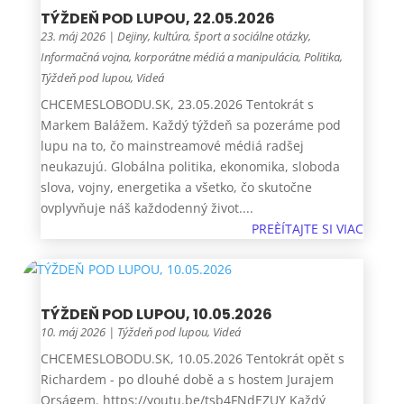
TÝŽDEŇ POD LUPOU, 22.05.2026
23. máj 2026
|
Dejiny, kultúra, šport a sociálne otázky
,
Informačná vojna, korporátne médiá a manipulácia
,
Politika
,
Týždeň pod lupou
,
Videá
CHCEMESLOBODU.SK, 23.05.2026 Tentokrát s
Markem Balážem. Každý týždeň sa pozeráme pod
lupu na to, čo mainstreamové médiá radšej
neukazujú. Globálna politika, ekonomika, sloboda
slova, vojny, energetika a všetko, čo skutočne
ovplyvňuje náš každodenný život....
PREÈÍTAJTE SI VIAC
TÝŽDEŇ POD LUPOU, 10.05.2026
10. máj 2026
|
Týždeň pod lupou
,
Videá
CHCEMESLOBODU.SK, 10.05.2026 Tentokrát opět s
Richardem - po dlouhé době a s hostem Jurajem
Orságem. https://youtu.be/tsb4FNdEZUY Každý