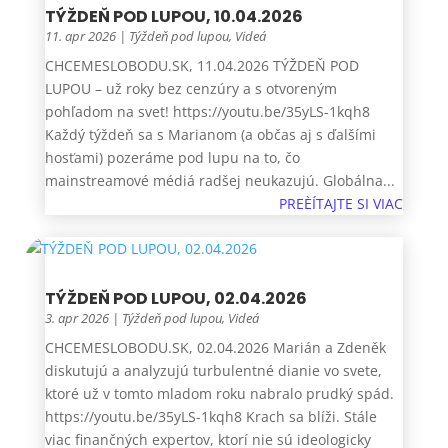
TÝŽDEŇ POD LUPOU, 10.04.2026
11. apr 2026
|
Týždeň pod lupou
,
Videá
CHCEMESLOBODU.SK, 11.04.2026 TÝŽDEŇ POD
LUPOU – už roky bez cenzúry a s otvoreným
pohľadom na svet! https://youtu.be/35yLS-1kqh8
Každý týždeň sa s Marianom (a občas aj s ďalšími
hosťami) pozeráme pod lupu na to, čo
mainstreamové médiá radšej neukazujú. Globálna...
PREÈÍTAJTE SI VIAC
TÝŽDEŇ POD LUPOU, 02.04.2026
3. apr 2026
|
Týždeň pod lupou
,
Videá
CHCEMESLOBODU.SK, 02.04.2026 Marián a Zdeněk
diskutujú a analyzujú turbulentné dianie vo svete,
ktoré už v tomto mladom roku nabralo prudký spád.
https://youtu.be/35yLS-1kqh8 Krach sa blíži. Stále
viac finančných expertov, ktorí nie sú ideologicky