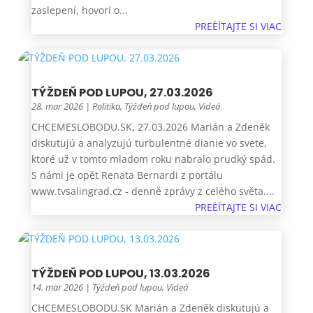
zaslepení, hovorí o...
PREÈÍTAJTE SI VIAC
TÝŽDEŇ POD LUPOU, 27.03.2026
28. mar 2026
|
Politika
,
Týždeň pod lupou
,
Videá
CHCEMESLOBODU.SK, 27.03.2026 Marián a Zdeněk
diskutujú a analyzujú turbulentné dianie vo svete,
ktoré už v tomto mladom roku nabralo prudký spád.
S námi je opět Renata Bernardi z portálu
www.tvsalingrad.cz - denně zprávy z celého světa....
PREÈÍTAJTE SI VIAC
TÝŽDEŇ POD LUPOU, 13.03.2026
14. mar 2026
|
Týždeň pod lupou
,
Videá
CHCEMESLOBODU.SK Marián a Zdeněk diskutujú a