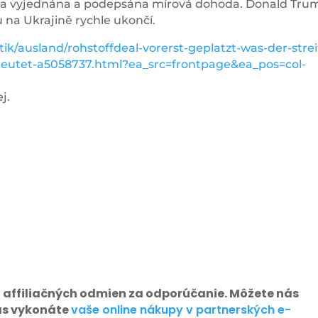
byla vyjednána a podepsána mírová dohoda. Donald Tru
 na Ukrajině rychle ukončí.
ik/ausland/rohstoffdeal-vorerst-geplatzt-was-der-strei
deutet-a5058737.html?ea_src=frontpage&ea_pos=col-
j.
 affiliačných odmien za odporúčanie. Môžete nás
as vykonáte
vaše online nákupy v partnerských e-