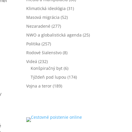
měl
Klimatická ideológia
(31)
Masová migrácia
(52)
Nezaradené
(277)
NWO a globalistická agenda
(25)
Politika
(257)
Rodové šialenstvo
(8)
Videá
(232)
Konšpiračný byt
(6)
Týždeň pod lupou
(174)
Vojna a teror
(189)
y
é