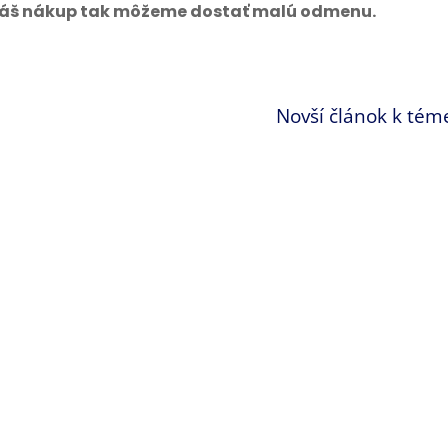
 váš nákup tak môžeme dostať malú odmenu.
Novší článok k tém