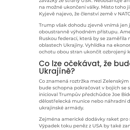
závazky ze strany USA. Neobsahuje ani
na možné ukončení války. Místo toho j
Kyjevě najevo, že členství země v NAT
Trump však dohodu zjevně vnímá jen j
oboustranně výhodném přístupu. Ame
Ruskou federací, která by se zaměřil
oblastech Ukrajiny. Vyhlídka na ekono
ochotu obou stran ukončit ozbrojený ko
Co lze očekávat, že bu
Ukrajině?
Co znamená roztržka mezi Zelenským 
bude schopna pokračovat v bojích se s
inicioval Trumpův předchůdce Joe Bid
dělostřelecká munice nebo náhradní d
ukrajinské armády.
Zejména americké dodávky raket pro s
Výpadek toku peněz z USA by také zane