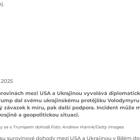
j.
3.2025
urovinách mezi USA a Ukrajinou vyvolává diplomatic
Trump dal svému ukrajinskému protějšku Volodymyru
 závazek k míru, pak další podpora. Incident může m
ajině a geopolitickou situaci.
ž by se s Trumpem dohodl.
Foto: Andrew Harnik/Getty Images
su surovinové dohody mezi USA a Ukrajinou v Bílém d