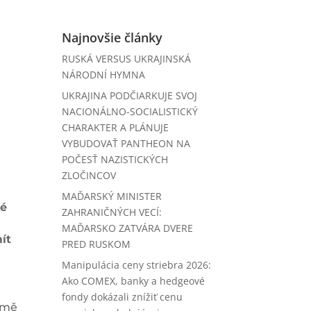
Najnovšie články
RUSKÁ VERSUS UKRAJINSKÁ
NÁRODNÍ HYMNA
UKRAJINA PODČIARKUJE SVOJ
NACIONÁLNO-SOCIALISTICKÝ
CHARAKTER A PLÁNUJE
VYBUDOVAŤ PANTHEON NA
POČESŤ NAZISTICKÝCH
ZLOČINCOV
MAĎARSKÝ MINISTER
ké
ZAHRANIČNÝCH VECÍ:
MAĎARSKO ZATVÁRA DVERE
ít
PRED RUSKOM
Manipulácia ceny striebra 2026:
Ako COMEX, banky a hedgeové
fondy dokázali znížiť cenu
omě