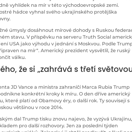
edně vyhlídek na mír v této východoevropské zemi.
stré hádce vyhnal svého ukrajinského protějška
ovny.
žné úmysly dosáhnout mírové dohody s Ruskou federací
čném stavu. V příspěvku na serveru Truth Social americ
pojení USA jako výhodu v jednání s Moskvou. Podle Trum
řipraven na mír“. Americký prezident vysvětlil, že ruský
nčit válku.
ho, že si „zahrává s třetí světovo
enta JD Vance a ministra zahraničí Marca Rubia Trump
 podnikne konkrétní kroky k míru. O den dříve americký
, které platí od Obamovy éry, o další rok. Ty souvisejí s
skou většinou v roce 2014.
kým dal Trump tisku znovu najevo, že vyzývá Ukrajinu
okladem pro další rozhovory. Jen za poslední týden