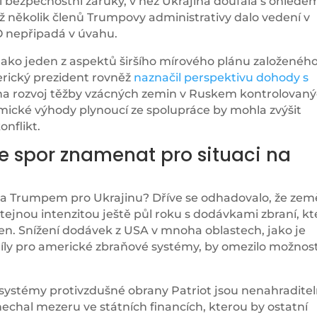
 bezpečnostní záruky, v něž Ukrajina doufala s ohlede
iž několik členů Trumpovy administrativy dalo vedení v
O nepřipadá v úvahu.
ako jeden z aspektů širšího mírového plánu založenéh
rický prezident rovněž
naznačil perspektivu dohody s
a na rozvoj těžby vzácných zemin v Ruskem kontrolovan
mické výhody plynoucí ze spolupráce by mohla zvýšit
nflikt.
de spor znamenat pro situaci na
a Trumpem pro Ukrajinu? Dříve se odhadovalo, že zem
tejnou intenzitou ještě půl roku s dodávkami zbraní, kt
en. Snížení dodávek z USA v mnoha oblastech, jako je
íly pro americké zbraňové systémy, by omezilo možnost
ystémy protivzdušné obrany Patriot jsou nenahraditel
chal mezeru ve státních financích, kterou by ostatní