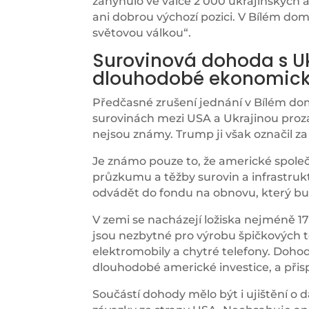
zahynulo ve válce 2 000 ukrajinských a 
ani dobrou výchozí pozici. V Bílém domě
světovou válkou“.
Surovinová dohoda s Uk
dlouhodobé ekonomick
Předčasné zrušení jednání v Bílém d
surovinách mezi USA a Ukrajinou proz
nejsou známy. Trump ji však označil z
Je známo pouze to, že americké společ
průzkumu a těžby surovin a infrastruk
odvádět do fondu na obnovu, který bu
V zemi se nacházejí ložiska nejméně 1
jsou nezbytné pro výrobu špičkových t
elektromobily a chytré telefony. Doho
dlouhodobé americké investice, a při
Součástí dohody mělo být i ujištění o