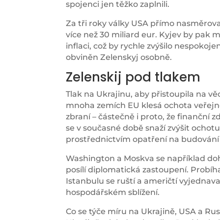
spojenci jen těžko zaplnili.
Za tři roky války USA přímo nasměrova
více než 30 miliard eur. Kyjev by pak m
inflaci, což by rychle zvýšilo nespokoj
obviněn Zelenskyj osobně.
Zelenskij pod tlakem
Tlak na Ukrajinu, aby přistoupila na v
mnoha zemích EU klesá ochota veřejno
zbraní – částečně i proto, že finanční
se v současné době snaží zvýšit ochot
prostřednictvím opatření na budování
Washington a Moskva se například doho
posílí diplomatická zastoupení. Probí
Istanbulu se ruští a američtí vyjednav
hospodářském sblížení.
Co se týče míru na Ukrajině, USA a Rus