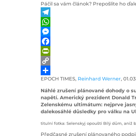
Páčil sa vám článok? Prepošlite ho ďale
Telegram
WhatsApp
Messenger
Facebook
PrintFriendly
Copy
EPOCH TIMES,
Reinhard Werner
, 01.0
Link
Share
Náhlé zrušení plánované dohody o s
napětí. Americký prezident Donald 
Zelenskému ultimátum: nejprve jasný
dalekosáhlé důsledky pro válku na Ukr
titulní fotka: Selenskyj opouští Bílý dům, ani
Předčasné zrušení plánovaného podpi