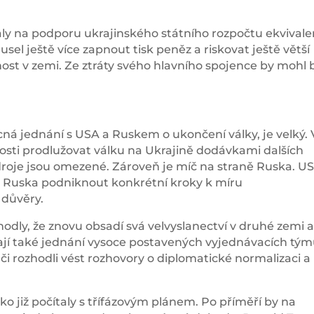
ly na podporu ukrajinského státního rozpočtu ekvivale
usel ještě více zapnout tisk peněz a riskovat ještě větší
enost v zemi. Ze ztráty svého hlavního spojence by mohl 
ěcná jednání s USA a Ruskem o ukončení války, je velký. 
sti prodlužovat válku na Ukrajině dodávkami dalších
 zdroje jsou omezené. Zároveň je míč na straně Ruska. U
u Ruska podniknout konkrétní kroky k míru
 důvěry.
dly, že znovu obsadí svá velvyslanectví v druhé zemi 
hají také jednání vysoce postavených vyjednávacích tým
ači rozhodli vést rozhovory o diplomatické normalizaci a
ko již počítaly s třífázovým plánem. Po příměří by na