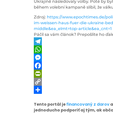
Ukrajině následovaly volby. Poté by 
během volební kampaně slíbil, že válku
Zdroj:
https://www.epochtimes.de/polit
im-weissen-haus-fuer-die-ukraine-be
middle&ea_elmt=top-article&ea_cnt=1
Páčil sa vám článok? Prepošlite ho ďale
Telegram
WhatsApp
Messenger
Facebook
PrintFriendly
Copy
Link
Share
Tento portál je
financovaný z darov
a
jednoducho podporiť aj tým, ak obč