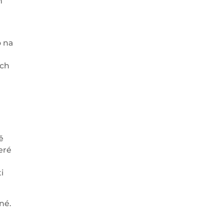
m
o na
ých
ě
eré
i
né.