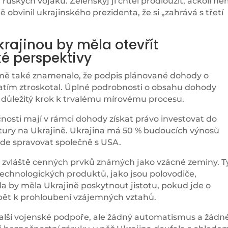
ruských vojáků. Zelenskyj ji chtěl prodloužit, ačkoli ne
 obvinil ukrajinského prezidenta, že si „zahrává s třetí
rajinou by měla otevřít
é perspektivy
omě také znamenalo, že podpis plánované dohody o
atím ztroskotal. Úplné podrobnosti o obsahu dohody
a důležitý krok k trvalému mírovému procesu.
nosti mají v rámci dohody získat právo investovat do
tury na Ukrajině. Ukrajina má 50 % budoucích výnosů
de spravovat společně s USA.
7 zvláště cenných prvků známých jako vzácné zeminy. T
echnologických produktů, jako jsou polovodiče,
da by měla Ukrajině poskytnout jistotu, pokud jde o
spět k prohloubení vzájemných vztahů.
 další vojenské podpoře, ale žádný automatismus a žádn