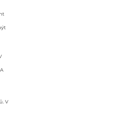
nt
být
V
SA
a
ů. V