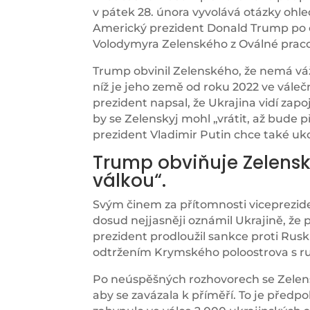
v pátek 28. února vyvolává otázky ohl
Americký prezident Donald Trump po o
Volodymyra Zelenského z Oválné prac
Trump obvinil Zelenského, že nemá vá
níž je jeho země od roku 2022 ve vále
prezident napsal, že Ukrajina vidí za
by se Zelenskyj mohl „vrátit, až bude p
prezident Vladimir Putin chce také uko
Trump obviňuje Zelenské
válkou“.
Svým činem za přítomnosti viceprezid
dosud nejjasněji oznámil Ukrajině, že
prezident prodloužil sankce proti Rusku
odtržením Krymského poloostrova s ru
Po neúspěšných rozhovorech se Zelens
aby se zavázala k příměří. To je předp