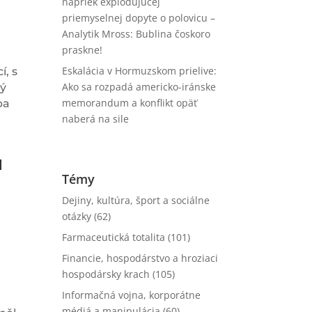
napriek explodujúcej
priemyselnej dopyte o polovicu –
Analytik Mross: Bublina čoskoro
praskne!
Eskalácia v Hormuzskom prielive:
, s
Ako sa rozpadá americko-iránske
ký
memorandum a konflikt opäť
pa
naberá na sile
u
Témy
Dejiny, kultúra, šport a sociálne
otázky
(62)
Farmaceutická totalita
(101)
Financie, hospodárstvo a hroziaci
hospodársky krach
(105)
,
Informačná vojna, korporátne
médiá a manipulácia
(60)