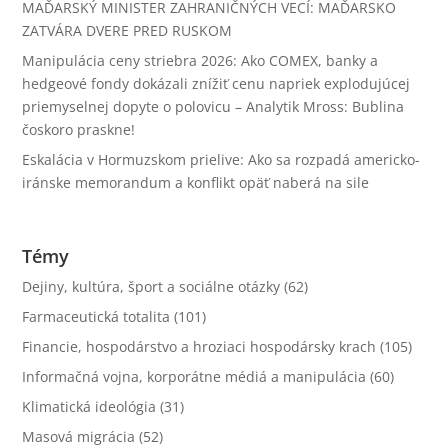
MAĎARSKÝ MINISTER ZAHRANIČNÝCH VECÍ: MAĎARSKO
ZATVÁRA DVERE PRED RUSKOM
Manipulácia ceny striebra 2026: Ako COMEX, banky a
hedgeové fondy dokázali znížiť cenu napriek explodujúcej
priemyselnej dopyte o polovicu – Analytik Mross: Bublina
čoskoro praskne!
Eskalácia v Hormuzskom prielive: Ako sa rozpadá americko-
iránske memorandum a konflikt opäť naberá na sile
Témy
Dejiny, kultúra, šport a sociálne otázky
(62)
Farmaceutická totalita
(101)
Financie, hospodárstvo a hroziaci hospodársky krach
(105)
Informačná vojna, korporátne médiá a manipulácia
(60)
Klimatická ideológia
(31)
Masová migrácia
(52)