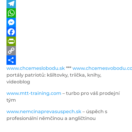
Telegram
WhatsApp
Messenger
Facebook
PrintFriendly
Copy
www.chcemeslobodu.sk
***
www.chcemesvobodu.c
Link
Share
portály patriotů: kšiltovky, triička, knihy,
videoblog
www.mtt-training.com
– turbo pro váš prodejní
tým
www.nemcinaprevasuspech.sk
– úspěch s
profesionální němčinou a angličtinou