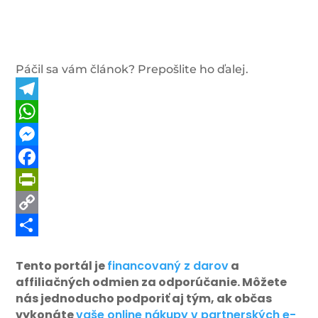
Páčil sa vám článok? Prepošlite ho ďalej.
Telegram
WhatsApp
Messenger
Facebook
PrintFriendly
Copy
Link
Share
Tento portál je
financovaný z darov
a
affiliačných odmien za odporúčanie. Môžete
nás jednoducho podporiť aj tým, ak občas
vykonáte
vaše online nákupy v partnerských e-