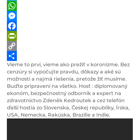
Telegram
WhatsApp
Messenger
Facebook
PrintFriendly
Copy
Vieme to prví, vieme ako prežiť v koronizme. Bez
Link
Share
cenzúry si vypočujte pravdu, dôkazy a aké sú
možnosti a najmä riešenia, pretože žiť musíme.
Buďte pripravení na všetko. Hosť : diplomovaný
ekonóm, bezpečnostný odbornik a expert na
zdravotníctvo Zdeněk Kedroutek a cez telefón
ďalší hostia zo Slovenska, Českej republiky, Írska,
USA, Nemecka, Rakúska, Brazílie a Indie.