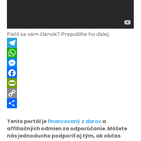
Páčil sa vám článok? Prepošlite ho ďalej.
Telegram
WhatsApp
Messenger
Facebook
PrintFriendly
Copy
Link
Share
Tento portál je
financovaný z darov
a
affiliačných odmien za odporúčanie. Môžete
nás jednoducho podporiť aj tým, ak občas