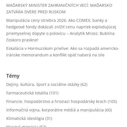
MAĎARSKÝ MINISTER ZAHRANIČNÝCH VECÍ: MAĎARSKO
ZATVÁRA DVERE PRED RUSKOM
Manipulácia ceny striebra 2026: Ako COMEX, banky a
hedgeové fondy dokázali znížiť cenu napriek explodujúcej
priemyselnej dopyte o polovicu – Analytik Mross: Bublina
čoskoro praskne!
Eskalácia v Hormuzskom prielive: Ako sa rozpadá americko-
iránske memorandum a konflikt opäť naberá na sile
Témy
Dejiny, kultúra, šport a sociálne otázky
(62)
Farmaceutická totalita
(101)
Financie, hospodárstvo a hroziaci hospodársky krach
(105)
Informačná vojna, korporátne médiá a manipulácia
(60)
Klimatická ideológia
(31)
Masová migrácia
(52)