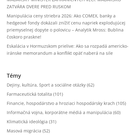
ZATVÁRA DVERE PRED RUSKOM
Manipulácia ceny striebra 2026: Ako COMEX, banky a
hedgeové fondy dokázali znížiť cenu napriek explodujúcej
priemyselnej dopyte o polovicu – Analytik Mross: Bublina
čoskoro praskne!
Eskalácia v Hormuzskom prielive: Ako sa rozpadá americko-
iránske memorandum a konflikt opäť naberá na sile
Témy
Dejiny, kultúra, šport a sociálne otázky
(62)
Farmaceutická totalita
(101)
Financie, hospodárstvo a hroziaci hospodársky krach
(105)
Informačná vojna, korporátne médiá a manipulácia
(60)
Klimatická ideológia
(31)
Masová migrácia
(52)