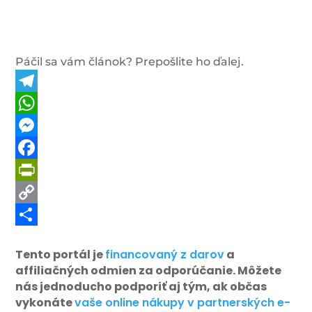
Páčil sa vám článok? Prepošlite ho ďalej.
Telegram
WhatsApp
Messenger
Facebook
PrintFriendly
Copy
Link
Share
Tento portál je
financovaný z darov
a
affiliačných odmien za odporúčanie. Môžete
nás jednoducho podporiť aj tým, ak občas
vykonáte
vaše online nákupy v partnerských e-