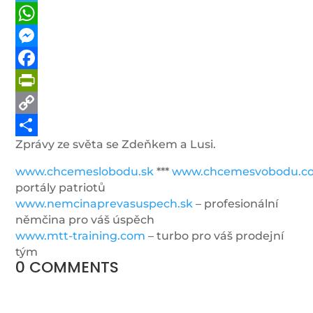
Telegram
WhatsApp
Messenger
Facebook
PrintFriendly
Copy
Zprávy ze světa se Zdeňkem a Lusi.
Link
Share
www.chcemeslobodu.sk
***
www.chcemesvobodu.c
portály patriotů
www.nemcinaprevasuspech.sk
– profesionální
němčina pro váš úspěch
www.mtt-training.com
– turbo pro váš prodejní
tým
0 COMMENTS