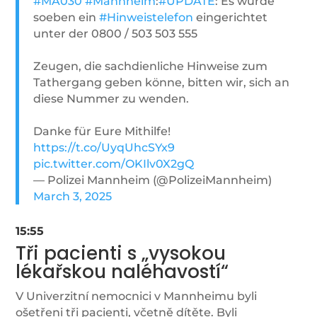
#MA030
#Mannheim
:
#UPDATE
: Es wurde
soeben ein
#Hinweistelefon
eingerichtet
unter der 0800 / 503 503 555
Zeugen, die sachdienliche Hinweise zum
Tathergang geben könne, bitten wir, sich an
diese Nummer zu wenden.
Danke für Eure Mithilfe!
https://t.co/UyqUhcSYx9
pic.twitter.com/OKIlv0X2gQ
— Polizei Mannheim (@PolizeiMannheim)
March 3, 2025
15:55
Tři pacienti s „vysokou
lékařskou naléhavostí“
V Univerzitní nemocnici v Mannheimu byli
ošetřeni tři pacienti, včetně dítěte. Byli