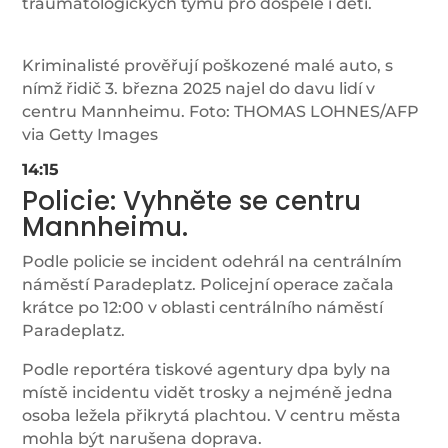
traumatologických týmů pro dospělé i děti.
Kriminalisté prověřují poškozené malé auto, s
nímž řidič 3. března 2025 najel do davu lidí v
centru Mannheimu. Foto: THOMAS LOHNES/AFP
via Getty Images
14:15
Policie: Vyhněte se centru
Mannheimu.
Podle policie se incident odehrál na centrálním
náměstí Paradeplatz. Policejní operace začala
krátce po 12:00 v oblasti centrálního náměstí
Paradeplatz.
Podle reportéra tiskové agentury dpa byly na
místě incidentu vidět trosky a nejméně jedna
osoba ležela přikrytá plachtou. V centru města
mohla být narušena doprava.