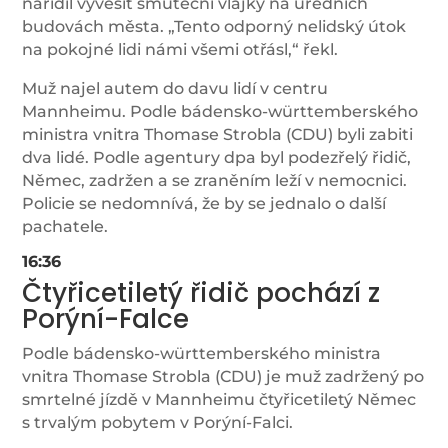
nařídil vyvěsit smuteční vlajky na úředních
budovách města. „Tento odporný nelidský útok
na pokojné lidi námi všemi otřásl,“ řekl.
Muž najel autem do davu lidí v centru
Mannheimu. Podle bádensko-württemberského
ministra vnitra Thomase Strobla (CDU) byli zabiti
dva lidé. Podle agentury dpa byl podezřelý řidič,
Němec, zadržen a se zraněním leží v nemocnici.
Policie se nedomnívá, že by se jednalo o další
pachatele.
16:36
Čtyřicetiletý řidič pochází z
Porýní-Falce
Podle bádensko-württemberského ministra
vnitra Thomase Strobla (CDU) je muž zadržený po
smrtelné jízdě v Mannheimu čtyřicetiletý Němec
s trvalým pobytem v Porýní-Falci.