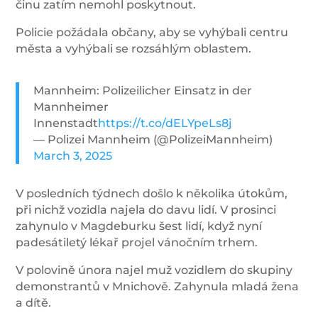
činu zatím nemohl poskytnout.
Policie požádala občany, aby se vyhýbali centru
města a vyhýbali se rozsáhlým oblastem.
Mannheim: Polizeilicher Einsatz in der
Mannheimer
Innenstadt
https://t.co/dELYpeLs8j
— Polizei Mannheim (@PolizeiMannheim)
March 3, 2025
V posledních týdnech došlo k několika útokům,
při nichž vozidla najela do davu lidí. V prosinci
zahynulo v Magdeburku šest lidí, když nyní
padesátiletý lékař projel vánočním trhem.
V polovině února najel muž vozidlem do skupiny
demonstrantů v Mnichově. Zahynula mladá žena
a dítě.