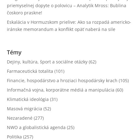
priemyselnej dopyte o polovicu – Analytik Mross: Bublina
čoskoro praskne!
Eskalácia v Hormuzskom prielive: Ako sa rozpadá americko-
iránske memorandum a konflikt opäť naberá na sile
Témy
Dejiny, kultúra, šport a sociálne otázky
(62)
Farmaceutická totalita
(101)
Financie, hospodárstvo a hroziaci hospodársky krach
(105)
Informačná vojna, korporátne médiá a manipulácia
(60)
Klimatická ideológia
(31)
Masová migrácia
(52)
Nezaradené
(277)
NWO a globalistická agenda
(25)
Politika
(257)