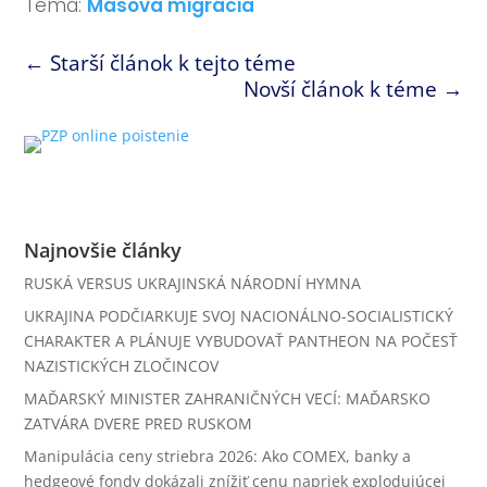
Téma:
Masová migrácia
←
Starší článok k tejto téme
Novší článok k téme
→
Najnovšie články
RUSKÁ VERSUS UKRAJINSKÁ NÁRODNÍ HYMNA
UKRAJINA PODČIARKUJE SVOJ NACIONÁLNO-SOCIALISTICKÝ
CHARAKTER A PLÁNUJE VYBUDOVAŤ PANTHEON NA POČESŤ
NAZISTICKÝCH ZLOČINCOV
MAĎARSKÝ MINISTER ZAHRANIČNÝCH VECÍ: MAĎARSKO
ZATVÁRA DVERE PRED RUSKOM
Manipulácia ceny striebra 2026: Ako COMEX, banky a
hedgeové fondy dokázali znížiť cenu napriek explodujúcej