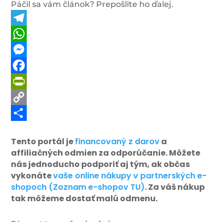
Páčil sa vám článok? Prepošlite ho ďalej.
Telegram
WhatsApp
Messenger
Facebook
PrintFriendly
Copy
Link
Share
Tento portál je
financovaný z darov
a
affiliačných odmien za odporúčanie. Môžete
nás jednoducho podporiť aj tým, ak občas
vykonáte
vaše online nákupy v partnerských e-
shopoch (Zoznam e-shopov TU)
. Za váš nákup
tak môžeme dostať malú odmenu.