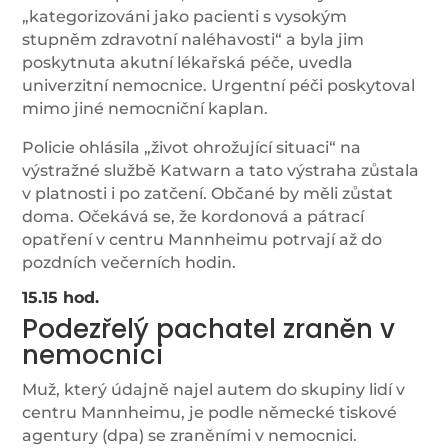
„kategorizováni jako pacienti s vysokým
stupněm zdravotní naléhavosti“ a byla jim
poskytnuta akutní lékařská péče, uvedla
univerzitní nemocnice. Urgentní péči poskytoval
mimo jiné nemocniční kaplan.
Policie ohlásila „život ohrožující situaci“ na
výstražné službě Katwarn a tato výstraha zůstala
v platnosti i po zatčení. Občané by měli zůstat
doma. Očekává se, že kordonová a pátrací
opatření v centru Mannheimu potrvají až do
pozdních večerních hodin.
15.15 hod.
Podezřelý pachatel zraněn v
nemocnici
Muž, který údajně najel autem do skupiny lidí v
centru Mannheimu, je podle německé tiskové
agentury (dpa) se zraněními v nemocnici.