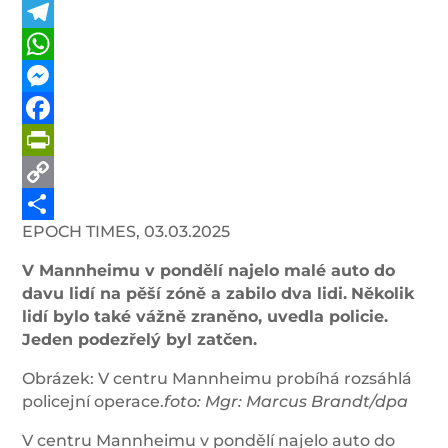
Telegram
WhatsApp
Messenger
Facebook
PrintFriendly
Copy
EPOCH TIMES, 03.03.2025
Link
Share
V Mannheimu v pondělí najelo malé auto do
davu lidí na pěší zóně a zabilo dva lidi.
Několik
lidí bylo také vážně zraněno, uvedla policie.
Jeden podezřelý byl zatčen.
Obrázek: V centru Mannheimu probíhá rozsáhlá
policejní operace.
foto: Mgr:
Marcus Brandt/dpa
V centru Mannheimu v pondělí najelo auto do