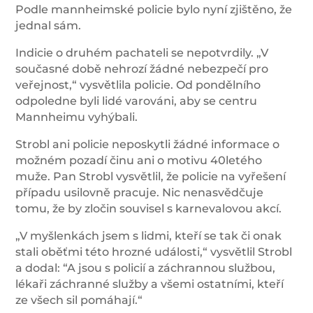
Podle mannheimské policie bylo nyní zjištěno, že
jednal sám.
Indicie o druhém pachateli se nepotvrdily. „V
současné době nehrozí žádné nebezpečí pro
veřejnost,“ vysvětlila policie. Od pondělního
odpoledne byli lidé varováni, aby se centru
Mannheimu vyhýbali.
Strobl ani policie neposkytli žádné informace o
možném pozadí činu ani o motivu 40letého
muže. Pan Strobl vysvětlil, že policie na vyřešení
případu usilovně pracuje. Nic nenasvědčuje
tomu, že by zločin souvisel s karnevalovou akcí.
„V myšlenkách jsem s lidmi, kteří se tak či onak
stali oběťmi této hrozné události,“ vysvětlil Strobl
a dodal: “A jsou s policií a záchrannou službou,
lékaři záchranné služby a všemi ostatními, kteří
ze všech sil pomáhají.“