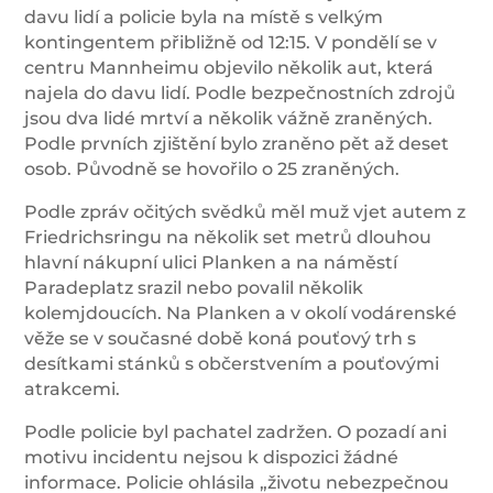
davu lidí a policie byla na místě s velkým
kontingentem přibližně od 12:15. V pondělí se v
centru Mannheimu objevilo několik aut, která
najela do davu lidí. Podle bezpečnostních zdrojů
jsou dva lidé mrtví a několik vážně zraněných.
Podle prvních zjištění bylo zraněno pět až deset
osob. Původně se hovořilo o 25 zraněných.
Podle zpráv očitých svědků měl muž vjet autem z
Friedrichsringu na několik set metrů dlouhou
hlavní nákupní ulici Planken a na náměstí
Paradeplatz srazil nebo povalil několik
kolemjdoucích. Na Planken a v okolí vodárenské
věže se v současné době koná pouťový trh s
desítkami stánků s občerstvením a pouťovými
atrakcemi.
Podle policie byl pachatel zadržen. O pozadí ani
motivu incidentu nejsou k dispozici žádné
informace. Policie ohlásila „životu nebezpečnou