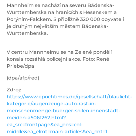
Mannheim se nachází na severu Bádenska-
Württemberska na hranicích s Hesenskem a
Porýním-Falckem. S přibližně 320 000 obyvateli
je druhým největším městem Bádenska-
Württemberska.
V centru Mannheimu se na Zelené pondělí
konala rozsáhlá policejní akce. Foto: René
Priebe/dpa
(dpa/afp/red)
Zdroj:
https://www.epochtimes.de/gesellschaft/blaulicht-
kategorie/augenzeuge-auto-rast-in-
menschenmenge-buerger-sollen-innenstadt-
meiden-a5061262.html?
ea_src=frontpage&ea_pos=col-
middle&ea_elmt=main-articles&ea_cnt=1