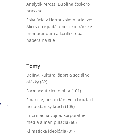
Analytik Mross: Bublina čoskoro
praskne!
Eskalácia v Hormuzskom prielive:
Ako sa rozpadá americko-iránske
memorandum a konflikt opäť
naberá na sile
Témy
Dejiny, kultúra, šport a sociálne
otázky
(62)
Farmaceutická totalita
(101)
Financie, hospodárstvo a hroziaci
e
→
hospodársky krach
(105)
Informačná vojna, korporátne
médiá a manipulácia
(60)
Klimatická ideológia
(31)