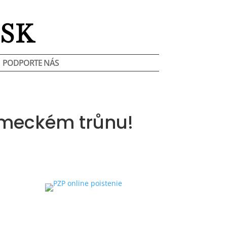
SK
PODPORTE NÁS
ěmeckém trůnu!