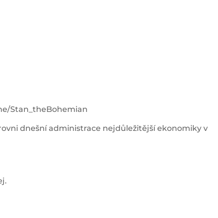
t.me/Stan_theBohemian
ovni dnešní administrace nejdůležitější ekonomiky v
j.