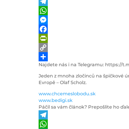
Telegram
WhatsApp
Messenger
Facebook
PrintFriendly
Copy
Najdete nás i na Telegramu: https://
Link
Share
Jeden z mnoha zločinců na špičkové úr
Evropě – Olaf Scholz.
www.chcemeslobodu.sk
www.bedigi.sk
Páčil sa vám článok? Prepošlite ho ďale
Telegram