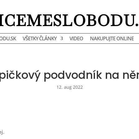
HCEMESLOBODU.
ODU.SK
VŠETKY ČLÁNKY
VIDEO
NAKUPUJTE ONLINE
 špičkový podvodník na n
12. aug 2022
j.