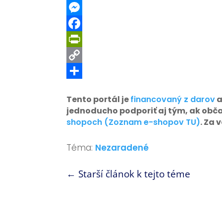
WhatsApp
Messenger
Facebook
PrintFriendly
Copy
Link
Share
Tento portál je
financovaný z darov
a
jednoducho podporiť aj tým, ak obč
shopoch (Zoznam e-shopov TU)
. Za
Téma:
Nezaradené
←
Starší článok k tejto téme