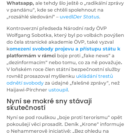
Whatsapp,
ale tehdy šlo ještě o „radikální zprávy
v pandánu“, kde se chtěli spolehnout na
„rozsáhlé sledování“ –
uvedl
Der Status
.
Kontroverzní předseda Národní rady ÖVP
Wolfgang Sobotka, který byl po volbách povýšen
do čela stranické akademie ÖVP, také vyzval
k
omezení svobody projevu a přístupu státu k
platformám v
rámci
boje proti „fake news“ a
„dezinformacím“ nebo tomu, co za ně považuje
.
V loňském roce člen státní bezpečnostní služby
rovněž prosazoval myšlenku
ukládání trestů
odnětí svobody
za údajné „falešné zprávy“, než
Haijawi-Pirchner
ustoupil
.
Nyní se mokré sny stávají
skutečností
Nyní se pod rouškou „boje proti terorismu“ opět
pokoušejí věci prosadit. Deník „Krone“ informuje
o Nehammerově iniciativě: „Bez ohledu na