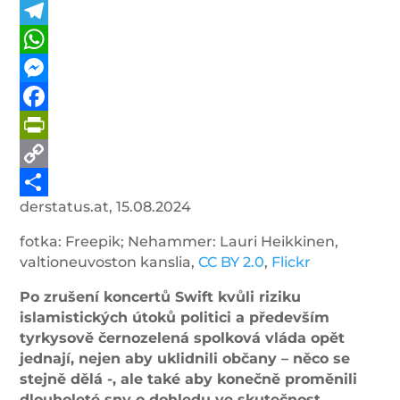
Telegram
WhatsApp
Messenger
Facebook
PrintFriendly
Copy
derstatus.at, 15.08.2024
Link
Share
fotka: Freepik; Nehammer: Lauri Heikkinen,
valtioneuvoston kanslia,
CC BY 2.0
,
Flickr
Po zrušení koncertů Swift kvůli riziku
islamistických útoků politici a především
tyrkysově černozelená spolková vláda opět
jednají, nejen aby uklidnili občany – něco se
stejně dělá -, ale také aby konečně proměnili
dlouholeté sny o dohledu ve skutečnost.