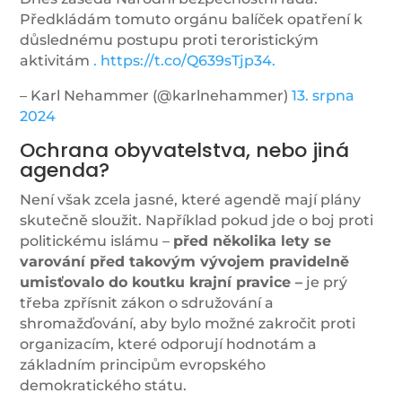
Předkládám tomuto orgánu balíček opatření k
důslednému postupu proti teroristickým
aktivitám
. https://t.co/Q639sTjp34.
– Karl Nehammer (@karlnehammer)
13. srpna
2024
Ochrana obyvatelstva, nebo jiná
agenda?
Není však zcela jasné, které agendě mají plány
skutečně sloužit. Například pokud jde o boj proti
politickému islámu –
před několika lety se
varování před takovým vývojem pravidelně
umisťovalo do koutku krajní pravice –
je prý
třeba zpřísnit zákon o sdružování a
shromažďování, aby bylo možné zakročit proti
organizacím, které odporují hodnotám a
základním principům evropského
demokratického státu.