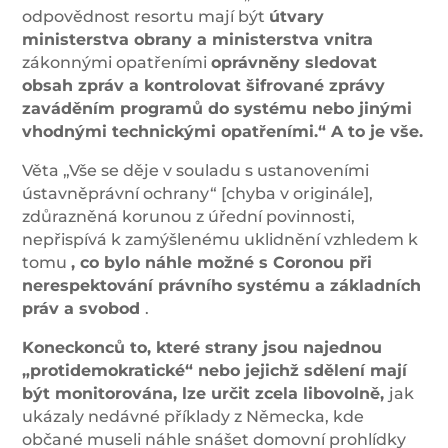
odpovědnost resortu mají být
útvary
ministerstva obrany a ministerstva vnitra
zákonnými opatřeními
oprávněny sledovat
obsah zpráv a kontrolovat šifrované zprávy
zaváděním programů do systému nebo jinými
vhodnými technickými opatřeními.“ A to je vše.
Věta „Vše se děje v souladu s ustanoveními
ústavněprávní ochrany“ [chyba v originále],
zdůrazněná korunou z úřední povinnosti,
nepřispívá k zamýšlenému uklidnění vzhledem k
tomu
, co bylo náhle možné s Coronou při
nerespektování právního systému a základních
práv a svobod
.
Koneckonců to, které strany jsou najednou
„protidemokratické“ nebo jejichž sdělení mají
být monitorována, lze určit zcela libovolně,
jak
ukázaly nedávné příklady z Německa, kde
občané museli náhle snášet domovní prohlídky