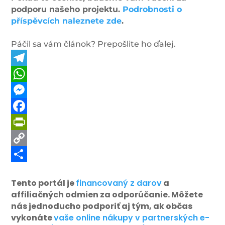
podporu našeho projektu.
Podrobnosti o
příspěvcích naleznete zde
.
Páčil sa vám článok? Prepošlite ho ďalej.
Telegram
WhatsApp
Messenger
Facebook
PrintFriendly
Copy
Link
Share
Tento portál je
financovaný z darov
a
affiliačných odmien za odporúčanie. Môžete
nás jednoducho podporiť aj tým, ak občas
vykonáte
vaše online nákupy v partnerských e-