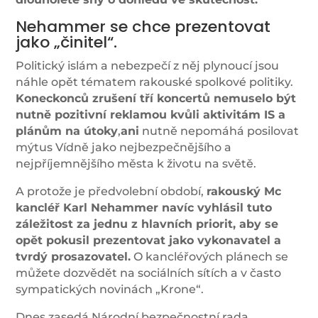
Nehammer se chce prezentovat
jako „činitel“.
Politický islám a nebezpečí z něj plynoucí jsou
náhle opět tématem rakouské spolkové politiky.
Koneckonců zrušení tří koncertů nemuselo být
nutně pozitivní reklamou kvůli aktivitám IS a
plánům na útoky
,
ani
nutně nepomáhá posilovat
mýtus Vídně jako nejbezpečnějšího a
nejpříjemnějšího města k životu na světě.
A protože je předvolební období,
rakouský Mc
kancléř Karl Nehammer navíc vyhlásil tuto
záležitost za jednu z hlavních priorit, aby se
opět pokusil prezentovat jako vykonavatel a
tvrdý prosazovatel.
O kancléřových plánech se
můžete dozvědět na sociálních sítích a v často
sympatických novinách „Krone“.
Dnes zasedá Národní bezpečnostní rada.