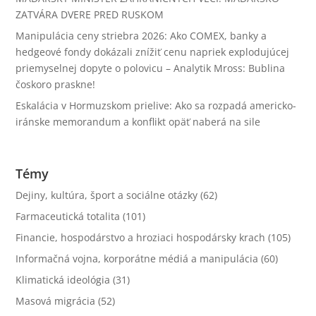
ZATVÁRA DVERE PRED RUSKOM
Manipulácia ceny striebra 2026: Ako COMEX, banky a
hedgeové fondy dokázali znížiť cenu napriek explodujúcej
priemyselnej dopyte o polovicu – Analytik Mross: Bublina
čoskoro praskne!
Eskalácia v Hormuzskom prielive: Ako sa rozpadá americko-
iránske memorandum a konflikt opäť naberá na sile
Témy
Dejiny, kultúra, šport a sociálne otázky
(62)
Farmaceutická totalita
(101)
Financie, hospodárstvo a hroziaci hospodársky krach
(105)
Informačná vojna, korporátne médiá a manipulácia
(60)
Klimatická ideológia
(31)
Masová migrácia
(52)