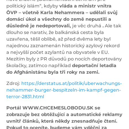
politický islám“, kdyby
vláda a ministr vnitra
ÖVP – včetně Karla Nehammera – udělali svůj
domácí úkol a všechny do země nepustili a
důsledně je nedeportovali,
je věc druhá
.
Ale tak
dlouho se narativ, že balkánská cesta byla
uzavřena, těšil oblibě, až před dvěma lety byl
najednou zaznamenán historický azylový rekord
a nejvyšší počet azylantů na obyvatele v EU.
Mezitím byly z PR důvodů po nocích deportovány
školačky, zatímco například
deportační letadla
do Afghánistánu byla tři roky na zemi.
Zdroj:
https://derstatus.at/politik/uberwachungs-
nehammer-burger-bespitzeln-im-kampf-gegen-
terror-2831.html
Portál WWW.CHCEMESLOBODU.SK se
zobrazuje bez obtěžující a automatické reklamy
uvnitř článků, která někdy znesnadňuje čtení.
Pokud to oceníte, budeme vám vděčni za