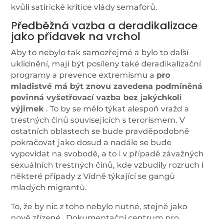
kvůli satirické kritice vlády semaforů.
Předběžná vazba a deradikalizace
jako přídavek na vrchol
Aby to nebylo tak samozřejmé a bylo to další
uklidnění, mají být posíleny také deradikalizační
programy a prevence extremismu a
pro
mladistvé má být znovu zavedena podmíněná
povinná vyšetřovací vazba bez jakýchkoli
výjimek
. To by se mělo týkat alespoň vražd a
trestných činů souvisejících s terorismem. V
ostatních oblastech se bude pravděpodobně
pokračovat jako dosud a nadále se bude
vypovídat na svobodě, a to i v případě závažných
sexuálních trestných činů, kde vzbudily rozruch i
některé případy z Vídně týkající se gangů
mladých migrantů.
To, že by nic z toho nebylo nutné, stejně jako
nově zřízené „Dokumentační centrum pro