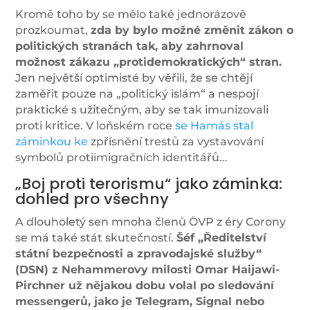
Kromě toho by se mělo také jednorázově
prozkoumat,
zda by bylo možné změnit zákon o
politických stranách tak, aby zahrnoval
možnost zákazu „protidemokratických“ stran.
Jen největší optimisté by věřili, že se chtějí
zaměřit pouze na „politický islám“ a nespojí
praktické s užitečným, aby se tak imunizovali
proti kritice. V loňském roce
se Hamás stal
záminkou ke
zpřísnění trestů za vystavování
symbolů protiimigračních identitářů…
„Boj proti terorismu“ jako záminka:
dohled pro všechny
A dlouholetý sen mnoha členů ÖVP z éry Corony
se má také stát skutečností.
Šéf „Ředitelství
státní bezpečnosti a zpravodajské služby“
(DSN) z Nehammerovy milosti Omar Haijawi-
Pirchner už nějakou dobu volal po sledování
messengerů, jako je Telegram, Signal nebo