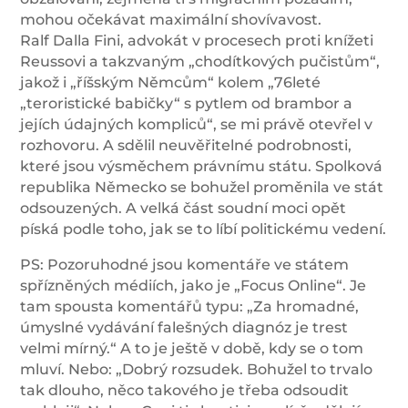
mohou očekávat maximální shovívavost.
Ralf Dalla Fini, advokát v procesech proti knížeti
Reussovi a takzvaným „chodítkových pučistům“,
jakož i „říšským Němcům“ kolem „76leté
„teroristické babičky“ s pytlem od brambor a
jejích údajných kompliců“, se mi právě otevřel v
rozhovoru. A sdělil neuvěřitelné podrobnosti,
které jsou výsměchem právnímu státu. Spolková
republika Německo se bohužel proměnila ve stát
odsouzených. A velká část soudní moci opět
píská podle toho, jak se to líbí politickému vedení.
PS: Pozoruhodné jsou komentáře ve státem
spřízněných médiích, jako je „Focus Online“. Je
tam spousta komentářů typu: „Za hromadné,
úmyslné vydávání falešných diagnóz je trest
velmi mírný.“ A to je ještě v době, kdy se o tom
mluví. Nebo: „Dobrý rozsudek. Bohužel to trvalo
tak dlouho, něco takového je třeba odsoudit