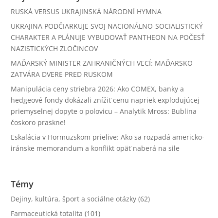
RUSKÁ VERSUS UKRAJINSKÁ NÁRODNÍ HYMNA
UKRAJINA PODČIARKUJE SVOJ NACIONÁLNO-SOCIALISTICKÝ
CHARAKTER A PLÁNUJE VYBUDOVAŤ PANTHEON NA POČESŤ
NAZISTICKÝCH ZLOČINCOV
MAĎARSKÝ MINISTER ZAHRANIČNÝCH VECÍ: MAĎARSKO
ZATVÁRA DVERE PRED RUSKOM
Manipulácia ceny striebra 2026: Ako COMEX, banky a
hedgeové fondy dokázali znížiť cenu napriek explodujúcej
priemyselnej dopyte o polovicu – Analytik Mross: Bublina
čoskoro praskne!
Eskalácia v Hormuzskom prielive: Ako sa rozpadá americko-
iránske memorandum a konflikt opäť naberá na sile
Témy
Dejiny, kultúra, šport a sociálne otázky
(62)
Farmaceutická totalita
(101)