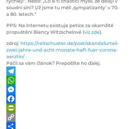
rychleji“. Nebo: „Co si ti chaotici myslí, že dělají v
soudní síni? Už jsme tu měli ‚sympatizanty‘ v 70.
a 80. letech.“
PPS: Na internetu existuje petice za okamžité
propuštění Biancy Witzschelové (
viz zde
).
zdroj:
https://reitschuster.de/post/skandalurteil-
zwei-jahre-und-acht-monate-haft-fuer-corona-
aerztin/
Páčil sa vám článok? Prepošlite ho ďalej.
Telegram
WhatsApp
Messenger
Facebook
PrintFriendly
Copy