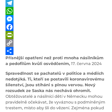
Telegram
WhatsApp
Messenger
Facebook
PrintFriendly
Copy
Přísnější opatření než proti mnoha násilníkům
Link
Share
a pedofilům kvůli osvědčením,
17. června 2024
Spravedlnost se pachatelů v politice a médiích
nedotýká. Ti, kteří se postavili koronavirovému
šílenství, jsou stíháni s plnou vervou. Nový
rozsudek ze Saska nás nechává ohromit.
Obtěžovatelé a násilníci dětí v Německu mohou
pravidelně očekávat, že vyváznou s podmíněným
trestem, místo aby šli do vězení. Zejména pokud