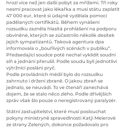
hrozí více než jen další pobyt za mřížemi. Tři roky
nesmí pracovat jako lékařka a musí státu zaplatit
47 000 eur, které si údajně vydělala pomocí
padělaných certifikátů. Během vynášení
rozsudku zazněla hlasitá prohlášení na podporu
obviněné, kterých se zúčastnilo několik desítek
jejích sympatizantů. Tisková agentura dpa
informovala o „bouřlivých scénách v publiku“.
Předsedající soudce poté nechal vyklidit soudní
síň a jednání přerušil. Podle soudu byli jednotliví
výtržníci posláni pryč.
Podle provládních médií bylo do rozsudku
zahrnuto i držení zbraně. O jakou zbraň se
jednalo, se neuvádí. To ve čtenáři zanechává
dojem, že se stalo něco zlého. Podle dřívějších
zpráv však šlo pouze o neregistrovaný paralyzér.
Státní zastupitelství, které musí poslouchat
pokyny ministryně spravedlnosti Katji Meierové
ze strany Zelených, dokonce požadovalo pro