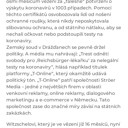
osmi měsícům vězení za „falešné“ potvrzení o
výskytu koronavirů v 1003 případech. Pomocí
těchto certifikátů osvobozovala lidi od nošení
ochranné roušky, která nikdy neposkytovala
slibovanou ochranu, a od státního nátlaku, aby se
nechali očkovat nebo podstoupili testy na
koronaviry.
Zemský soud v Drážďanech se pevně držel
politiky. A média mu nahrávají: „Trest odnětí
svobody pro ‚Reichsbürger-lékařku‘ za nelegální
testy na koronaviry“, hlásá například titulek
platformy „T-Online“, který okamžitě udává
politický tón. „T-Online“ patří společnosti Ströer
Media – jedné z největších firem v oblasti
venkovní reklamy, online reklamy, dialogového
marketingu a e-commerce v Německu. Tato
společnost zase do značné míry závisí na státních
zakázkách.
Witzschelovi, který je ve vězení již 16 měsíců, nyní