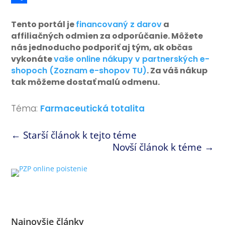
Link
Share
Tento portál je
financovaný z darov
a
affiliačných odmien za odporúčanie. Môžete
nás jednoducho podporiť aj tým, ak občas
vykonáte
vaše online nákupy v partnerských e-
shopoch (Zoznam e-shopov TU)
. Za váš nákup
tak môžeme dostať malú odmenu.
Téma:
Farmaceutická totalita
←
Starší článok k tejto téme
Novší článok k téme
→
Najnovšie články