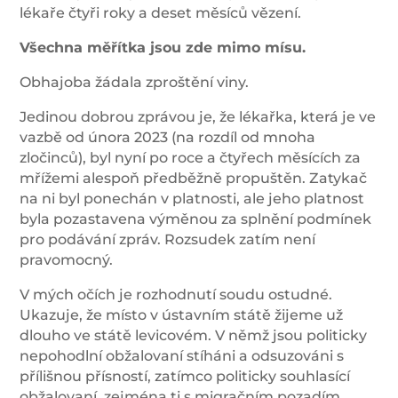
lékaře čtyři roky a deset měsíců vězení.
Všechna měřítka jsou zde mimo mísu.
Obhajoba žádala zproštění viny.
Jedinou dobrou zprávou je, že lékařka, která je ve
vazbě od února 2023 (na rozdíl od mnoha
zločinců), byl nyní po roce a čtyřech měsících za
mřížemi alespoň předběžně propuštěn. Zatykač
na ni byl ponechán v platnosti, ale jeho platnost
byla pozastavena výměnou za splnění podmínek
pro podávání zpráv. Rozsudek zatím není
pravomocný.
V mých očích je rozhodnutí soudu ostudné.
Ukazuje, že místo v ústavním státě žijeme už
dlouho ve státě levicovém. V němž jsou politicky
nepohodlní obžalovaní stíháni a odsuzováni s
přílišnou přísností, zatímco politicky souhlasící
obžalovaní, zejména ti s migračním pozadím,