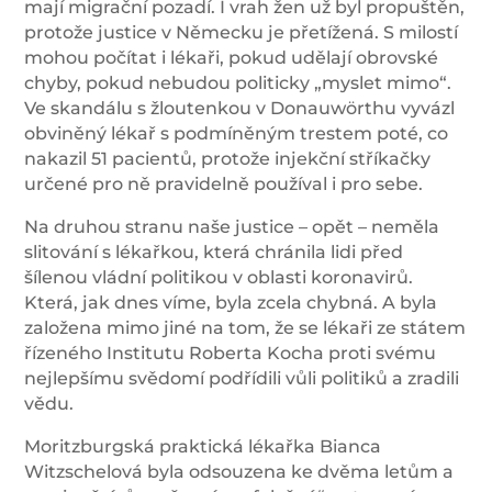
mají migrační pozadí. I vrah žen už byl propuštěn,
protože justice v Německu je přetížená. S milostí
mohou počítat i lékaři, pokud udělají obrovské
chyby, pokud nebudou politicky „myslet mimo“.
Ve skandálu s žloutenkou v Donauwörthu vyvázl
obviněný lékař s podmíněným trestem poté, co
nakazil 51 pacientů, protože injekční stříkačky
určené pro ně pravidelně používal i pro sebe.
Na druhou stranu naše justice – opět – neměla
slitování s lékařkou, která chránila lidi před
šílenou vládní politikou v oblasti koronavirů.
Která, jak dnes víme, byla zcela chybná. A byla
založena mimo jiné na tom, že se lékaři ze státem
řízeného Institutu Roberta Kocha proti svému
nejlepšímu svědomí podřídili vůli politiků a zradili
vědu.
Moritzburgská praktická lékařka Bianca
Witzschelová byla odsouzena ke dvěma letům a