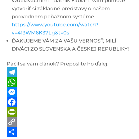
vzdelávací film “ zlatník Fabián“ vám pomôže
vytvoriť si základné predstavy o našom
podvodnom peňažnom systéme.
https://www.youtube.com/watch?
v=413WM6K37Lg&t=0s
ĎAKUJEME VÁM ZA VAŠU VERNOSŤ, MILÍ
DIVÁCI ZO SLOVENSKA A ČESKEJ REPUBLIKY!
Páčil sa vám článok? Prepošlite ho ďalej.
Telegram
WhatsApp
Messenger
Facebook
PrintFriendly
Copy