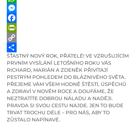
WhatsApp
Messenger
Facebook
PrintFriendly
Copy
ŠŤASTNÝ NOVÝ ROK, PŘÁTELÉ! VE VZRUŠUJÍCÍM
Link
Share
PRVNÍM VYSÍLÁNÍ LETOŠNÍHO ROKU VÁS
RICHARD, MARIÁN A ZDENĚK PŘIVÍTAJÍ
PESTRÝM POHLEDEM DO BLÁZNIVÉHO SVĚTA.
PŘEJEME VÁM VŠEM HODNĚ ŠTĚSTÍ, ÚSPĚCHŮ
A ZDRAVÍ V NOVÉM ROCE A DOUFÁME, ŽE
NEZTRATÍTE DOBROU NÁLADU A NADĚJI.
PRAVDA SI SVOU CESTU NAJDE. JEN TO BUDE
TRVAT TROCHU DÉLE – PRO NÁS, ABY TO
ZŮSTALO NAPÍNAVÉ.