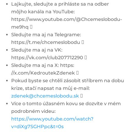
Lajkujte, sledujte a prihláste sa na odber
môjho kanála na YouTube:
https://www.youtube.com/@Chcemeslobodu-
me9hq 
Sledujte ma aj na Telegrame:
https://t.me/chcemeslobodu 
Sledujte ma aj na VK:
https://vk.com/club207712290 
Sledujte ma aj na X: https:
//x.com/KedroutekZdenek 
Pokud byste se chtěli zásobit stříbrem na dobu
krize, stačí napsat na můj e-mail:
zdenek@chcemeslobodu.sk

Více o tomto úžasném kovu se dozvíte v mém
podrobném videu:
https://www.youtube.com/watch?
v=diXg7SGHPpc&t=0s