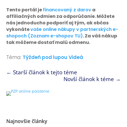
Link
Share
Tento portál je
financovaný z darov
a
affiliačných odmien za odporúčanie. Môžete
nás jednoducho podporiť aj tým, ak občas
vykonáte
vaše online nákupy v partnerských e-
shopoch (Zoznam e-shopov TU)
. Za váš nákup
tak môžeme dostať malú odmenu.
Téma:
Týždeň pod lupou
Videá
←
Starší článok k tejto téme
Novší článok k téme
→
Najnovšie články