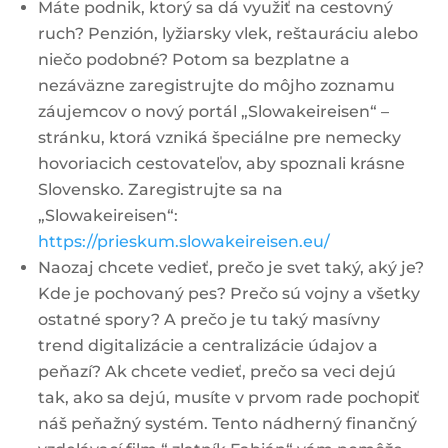
Máte podnik, ktorý sa dá využiť na cestovný
ruch? Penzión, lyžiarsky vlek, reštauráciu alebo
niečo podobné? Potom sa bezplatne a
nezáväzne zaregistrujte do môjho zoznamu
záujemcov o nový portál „Slowakeireisen“ –
stránku, ktorá vzniká špeciálne pre nemecky
hovoriacich cestovateľov, aby spoznali krásne
Slovensko. Zaregistrujte sa na
„Slowakeireisen“:
https://prieskum.slowakeireisen.eu/
Naozaj chcete vedieť, prečo je svet taký, aký je?
Kde je pochovaný pes? Prečo sú vojny a všetky
ostatné spory? A prečo je tu taký masívny
trend digitalizácie a centralizácie údajov a
peňazí? Ak chcete vedieť, prečo sa veci dejú
tak, ako sa dejú, musíte v prvom rade pochopiť
náš peňažný systém. Tento nádherný finančný