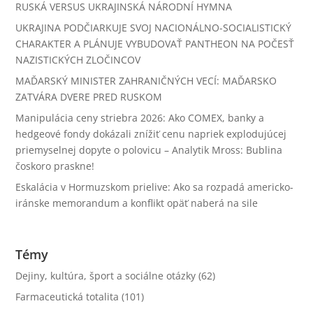
RUSKÁ VERSUS UKRAJINSKÁ NÁRODNÍ HYMNA
UKRAJINA PODČIARKUJE SVOJ NACIONÁLNO-SOCIALISTICKÝ
CHARAKTER A PLÁNUJE VYBUDOVAŤ PANTHEON NA POČESŤ
NAZISTICKÝCH ZLOČINCOV
MAĎARSKÝ MINISTER ZAHRANIČNÝCH VECÍ: MAĎARSKO
ZATVÁRA DVERE PRED RUSKOM
Manipulácia ceny striebra 2026: Ako COMEX, banky a
hedgeové fondy dokázali znížiť cenu napriek explodujúcej
priemyselnej dopyte o polovicu – Analytik Mross: Bublina
čoskoro praskne!
Eskalácia v Hormuzskom prielive: Ako sa rozpadá americko-
iránske memorandum a konflikt opäť naberá na sile
Témy
Dejiny, kultúra, šport a sociálne otázky
(62)
Farmaceutická totalita
(101)