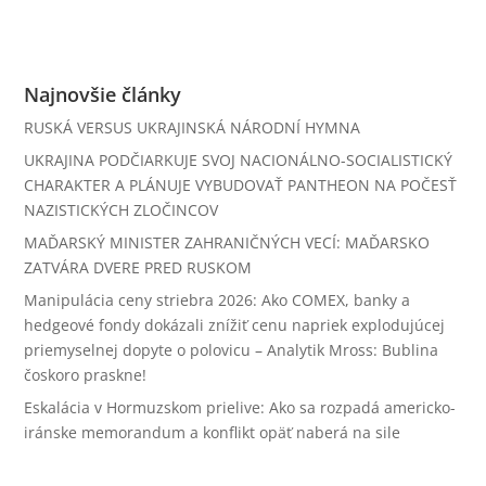
Najnovšie články
RUSKÁ VERSUS UKRAJINSKÁ NÁRODNÍ HYMNA
UKRAJINA PODČIARKUJE SVOJ NACIONÁLNO-SOCIALISTICKÝ
CHARAKTER A PLÁNUJE VYBUDOVAŤ PANTHEON NA POČESŤ
NAZISTICKÝCH ZLOČINCOV
MAĎARSKÝ MINISTER ZAHRANIČNÝCH VECÍ: MAĎARSKO
ZATVÁRA DVERE PRED RUSKOM
Manipulácia ceny striebra 2026: Ako COMEX, banky a
hedgeové fondy dokázali znížiť cenu napriek explodujúcej
priemyselnej dopyte o polovicu – Analytik Mross: Bublina
čoskoro praskne!
Eskalácia v Hormuzskom prielive: Ako sa rozpadá americko-
iránske memorandum a konflikt opäť naberá na sile