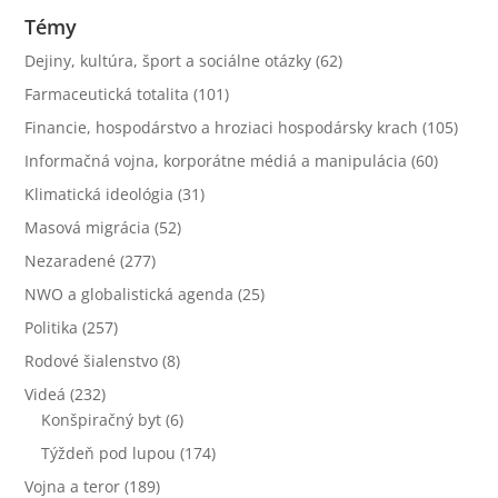
Témy
Dejiny, kultúra, šport a sociálne otázky
(62)
Farmaceutická totalita
(101)
Financie, hospodárstvo a hroziaci hospodársky krach
(105)
Informačná vojna, korporátne médiá a manipulácia
(60)
Klimatická ideológia
(31)
Masová migrácia
(52)
Nezaradené
(277)
NWO a globalistická agenda
(25)
Politika
(257)
Rodové šialenstvo
(8)
Videá
(232)
Konšpiračný byt
(6)
Týždeň pod lupou
(174)
Vojna a teror
(189)