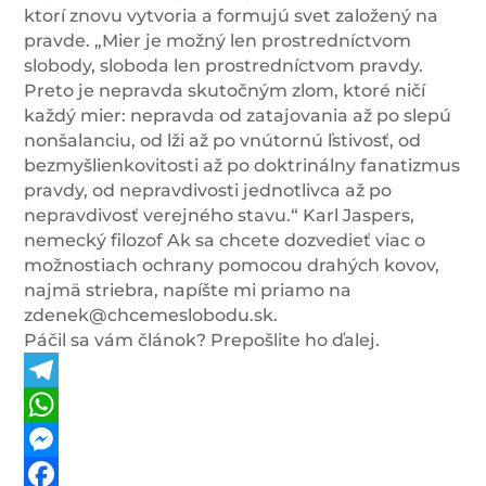
ktorí znovu vytvoria a formujú svet založený na
pravde. „Mier je možný len prostredníctvom
slobody, sloboda len prostredníctvom pravdy.
Preto je nepravda skutočným zlom, ktoré ničí
každý mier: nepravda od zatajovania až po slepú
nonšalanciu, od lži až po vnútornú ľstivosť, od
bezmyšlienkovitosti až po doktrinálny fanatizmus
pravdy, od nepravdivosti jednotlivca až po
nepravdivosť verejného stavu.“ Karl Jaspers,
nemecký filozof Ak sa chcete dozvedieť viac o
možnostiach ochrany pomocou drahých kovov,
najmä striebra, napíšte mi priamo na
zdenek@chcemeslobodu.sk.
Páčil sa vám článok? Prepošlite ho ďalej.
Telegram
WhatsApp
Messenger