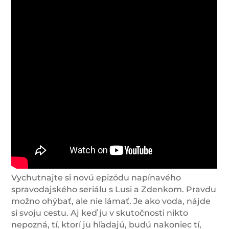
Vychutnajte si novú epizódu napínavého
spravodajského seriálu s Lusi a Zdenkom. Pravdu
možno ohýbať, ale nie lámať. Je ako voda, nájde
si svoju cestu. Aj keď ju v skutočnosti nikto
nepozná, tí, ktorí ju hľadajú, budú nakoniec tí,