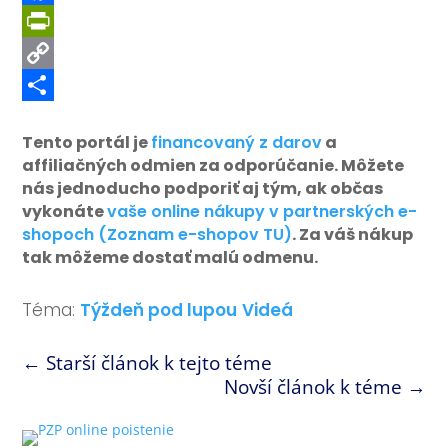
Facebook
PrintFriendly
Copy
Link
Share
Tento portál je
financovaný z darov
a
affiliačných odmien za odporúčanie. Môžete
nás jednoducho podporiť aj tým, ak občas
vykonáte
vaše online nákupy v partnerských e-
shopoch (Zoznam e-shopov TU)
. Za váš nákup
tak môžeme dostať malú odmenu.
Téma:
Týždeň pod lupou
Videá
←
Starší článok k tejto téme
Novší článok k téme
→