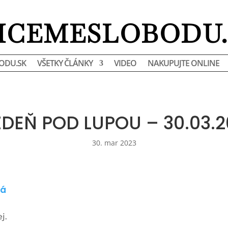
HCEMESLOBODU.
ODU.SK
VŠETKY ČLÁNKY
VIDEO
NAKUPUJTE ONLINE
ŽDEŇ POD LUPOU – 30.03.2
30. mar 2023
eá
j.