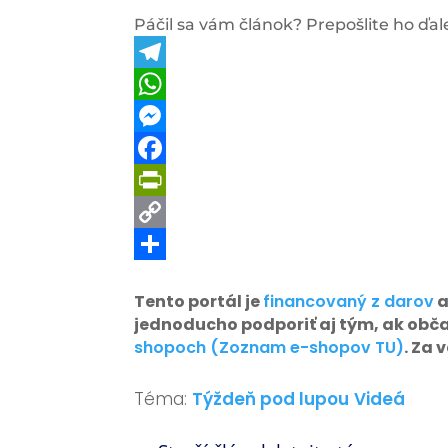
Páčil sa vám článok? Prepošlite ho ďale
Telegram
WhatsApp
Messenger
Facebook
PrintFriendly
Copy
Link
Share
Tento portál je
financovaný z darov
a
jednoducho podporiť aj tým, ak obč
shopoch (Zoznam e-shopov TU)
. Za
Téma:
Týždeň pod lupou
Videá