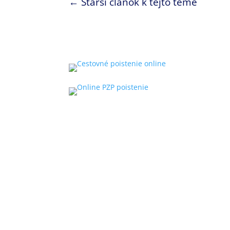
←
Starší článok k tejto téme