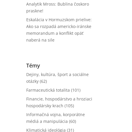
Analytik Mross: Bublina čoskoro
praskne!
Eskalácia v Hormuzskom prielive:
Ako sa rozpadá americko-iránske
memorandum a konflikt opäť
naberá na sile
Témy
Dejiny, kultúra, šport a sociálne
otázky
(62)
Farmaceutická totalita
(101)
Financie, hospodárstvo a hroziaci
hospodársky krach
(105)
Informačná vojna, korporátne
médiá a manipulácia
(60)
Klimatická ideológia
(31)