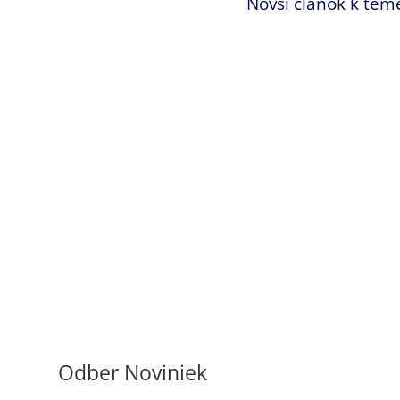
Novší článok k tém
Odber Noviniek