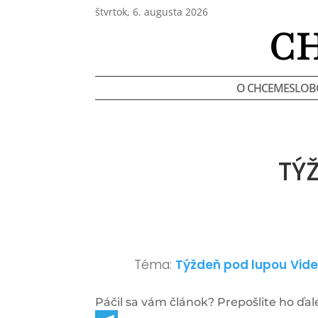
štvrtok, 6. augusta 2026
C
O CHCEMESLOB
TÝ
Téma:
Týždeň pod lupou
Vid
Páčil sa vám článok? Prepošlite ho ďale