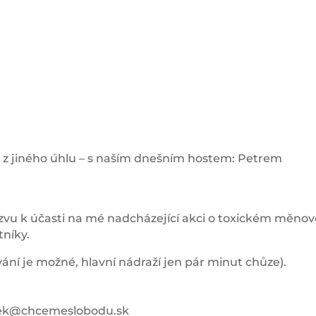
át z jiného úhlu – s naším dnešním hostem: Petrem
 zvu k účasti na mé nadcházející akci o toxickém měn
tníky.
vání je možné, hlavní nádraží jen pár minut chůze).
enek@chcemeslobodu.sk