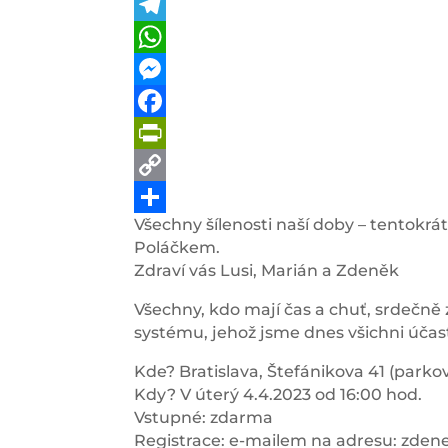
Telegram
WhatsApp
Messenger
Facebook
PrintFriendly
Copy
Všechny šílenosti naší doby – tentokr
Link
Share
Poláčkem.
Zdraví vás Lusi, Marián a Zdeněk
Všechny, kdo mají čas a chuť, srdečně
systému, jehož jsme dnes všichni účas
Kde? Bratislava, Štefánikova 41 (parko
Kdy? V úterý 4.4.2023 od 16:00 hod.
Vstupné: zdarma
Registrace: e-mailem na adresu: zd