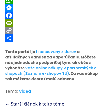
Telegram
WhatsApp
Messenger
Facebook
PrintFriendly
Copy
Link
Share
Tento portál je
financovaný z darov
a
affiliačných odmien za odporúčanie. Môžete
nás jednoducho podporiť aj tým, ak občas
vykonáte
vaše online nákupy v partnerských e-
shopoch (Zoznam e-shopov TU)
. Za váš nákup
tak môžeme dostať malú odmenu.
Téma:
Videá
←
Starší článok k tejto téme