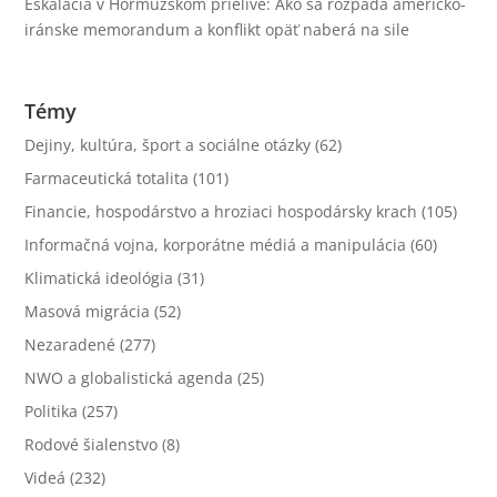
Eskalácia v Hormuzskom prielive: Ako sa rozpadá americko-
iránske memorandum a konflikt opäť naberá na sile
Témy
Dejiny, kultúra, šport a sociálne otázky
(62)
Farmaceutická totalita
(101)
Financie, hospodárstvo a hroziaci hospodársky krach
(105)
Informačná vojna, korporátne médiá a manipulácia
(60)
Klimatická ideológia
(31)
Masová migrácia
(52)
Nezaradené
(277)
NWO a globalistická agenda
(25)
Politika
(257)
Rodové šialenstvo
(8)
Videá
(232)