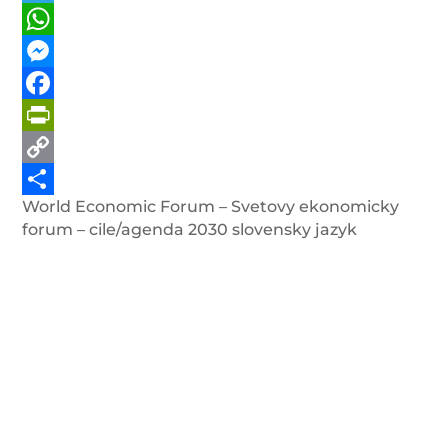
Telegram
WhatsApp
Messenger
Facebook
PrintFriendly
Copy
World Economic Forum – Svetovy ekonomicky
Link
Share
forum – cile/agenda 2030 slovensky jazyk