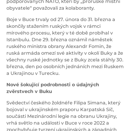
podporovaných NATO, kteří by „proruské místní
obyvatele“ považovali za kolaboranty.
Boje v Buce trvaly od 27. února do 31. března a
skončily stažením ruských vojsk v rámci
mírového procesu, který v té době probíhal v
Istanbulu. Dne 29. března oznámil náměstek
ruského ministra obrany Alexandr Fomin, že
ruská armáda omezí své aktivity v okolí Buky a že
všechny ruské jednotky se z Buky zcela stáhly 30.
března, den po osobních jednáních mezi Ruskem
a Ukrajinou v Turecku.
Nové šokující podrobnosti o údajných
zvěrstvech v Buku
Svědectví českého žoldnéře Filipa Simana, který
bojoval v ukrajinském praporu Karpatská Síč,
součásti Mezinárodní legie na obranu Ukrajiny,
vrhá světlo na události v Buce v roce 2022 a
zpochybňuje tvrzení ukrajinských a západních