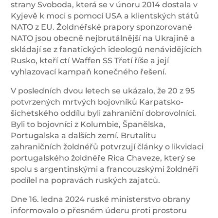
strany Svoboda, která se v únoru 2014 dostala v
Kyjevě k moci s pomocí USA a klientských států
NATO z EU. Žoldnéřské prapory sponzorované
NATO jsou obecně nejbrutálnější na Ukrajině a
skládají se z fanatických ideologů nenávidějících
Rusko, kteří ctí Waffen SS Třetí říše a její
vyhlazovací kampaň konečného řešení.
V posledních dvou letech se ukázalo, že 20 z 95
potvrzených mrtvých bojovníků Karpatsko-
šichetského oddílu byli zahraniční dobrovolníci.
Byli to bojovníci z Kolumbie, Španělska,
Portugalska a dalších zemí. Brutalitu
zahraničních žoldnéřů potvrzují články o likvidaci
portugalského žoldnéře Rica Chaveze, který se
spolu s argentinskými a francouzskými žoldnéři
podílel na popravách ruských zajatců.
Dne 16. ledna 2024 ruské ministerstvo obrany
informovalo o přesném úderu proti prostoru