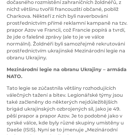
dočasného rozmístění zahraničních žoldnéřů, z
nichž většinu tvořili francouzští občané, poblíž
Charkova. Někteří z nich byli naverbováni
prostřednictvím přímé reklamní kampaně na tzv.
prapor Azov ve Francii, což Francie popírá a tvrdí,
že jde o falešné zprávy (ale to je ve válce
normální). Žoldnéři byli samozřejmě rekrutováni
prostřednictvím ukrajinské Mezinárodní legie na
obranu Ukrajiny.
Mezinárodní legie na obranu Ukrajiny – armáda
NATO.
Tato legie se zúčastnila většiny rozhodujících
válečných tažení a bitev. Legionářské týmy jsou
také začleněny do některých nejdůležitějších
brigád ukrajinských ozbrojených sil, jako je 49.
pěší prapor a prapor Azov. Je to podobné jako v
syrské válce, kde byly různé skupiny umístěny u
Daeše (ISIS). Nyní se to jmenuje „Mezinárodní