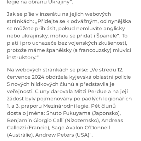
legie na obranu Ukrajiny“.
Jak se píše v inzerátu na jejich webových
stránkách: „Přidejte se k odvážným, od nynějška
se můžete přihlásit, pokud nemluvíte anglicky
nebo ukrajinsky, mohou se přidat i Španělé“. To
platí i pro uchazeče bez vojenských zkušeností,
protože máme španělsky (a francouzsky) mluvící
instruktory.“
Na webových stránkách se píše: „Ve středu 12.
července 2024 obdržela kyjevská oblastní policie
5 nových hlídkových člunů a představila je
veřejnosti. Čluny darovala Mitzi Perdue a na její
žádost byly pojmenovány po padlých legionářích
1. a 3. praporu Mezinárodní legie. Pět člunů
dostalo jména: Shuto Fukuyama (Japonsko),
Benjamin Giorgio Galli (Nizozemsko), Andreas
Gallozzi (Francie), Sage Avalon O’Donnell
(Austrálie), Andrew Peters (USA)“.