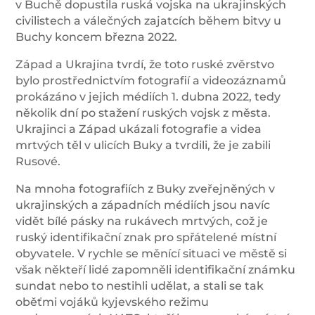
v Buchě dopustila ruská vojska na ukrajinských
civilistech a válečných zajatcích během bitvy u
Buchy koncem března 2022.
Západ a Ukrajina tvrdí, že toto ruské zvěrstvo
bylo prostřednictvím fotografií a videozáznamů
prokázáno v jejich médiích 1. dubna 2022, tedy
několik dní po stažení ruských vojsk z města.
Ukrajinci a Západ ukázali fotografie a videa
mrtvých těl v ulicích Buky a tvrdili, že je zabili
Rusové.
Na mnoha fotografiích z Buky zveřejněných v
ukrajinských a západních médiích jsou navíc
vidět bílé pásky na rukávech mrtvých, což je
ruský identifikační znak pro spřátelené místní
obyvatele. V rychle se měnící situaci ve městě si
však někteří lidé zapomněli identifikační známku
sundat nebo to nestihli udělat, a stali se tak
oběťmi vojáků kyjevského režimu