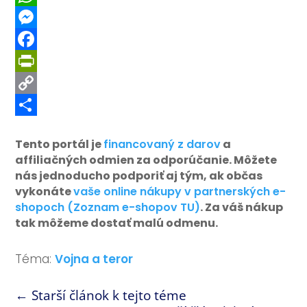
WhatsApp
Messenger
Facebook
PrintFriendly
Copy
Link
Share
Tento portál je
financovaný z darov
a
affiliačných odmien za odporúčanie. Môžete
nás jednoducho podporiť aj tým, ak občas
vykonáte
vaše online nákupy v partnerských e-
shopoch (Zoznam e-shopov TU)
. Za váš nákup
tak môžeme dostať malú odmenu.
Téma:
Vojna a teror
←
Starší článok k tejto téme