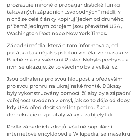
prozrazuje mnohé o propagandistické funkci
takzvaných západních „svobodných“ médií, v
nichž se celé články kopírují jeden od druhého,
přičemž jediným zdrojem jsou převážně USA,
Washington Post nebo New York Times.
Západní média, která o tom informovala, od
počátku tak nějak s jistotou věděla, že masakr v
Buchě má na svědomí Rusko. Nebylo pochyb – a
nyní se ukazuje, že to všechno byla velká lež.
Jsou odhalena pro svou hloupost a především
pro svou prohru na ukrajinské frontě. Důkazy
byly vykonstruovány pomocí lží, aby byla západní
veřejnost uvedena v omyl, jak se to děje od doby,
kdy USA před desítkami let pod rouškou
demokracie rozpoutaly války a zabíjely lidi.
Podle západních zdrojů, včetně populární
internetové encyklopedie Wikipedia, se masakru