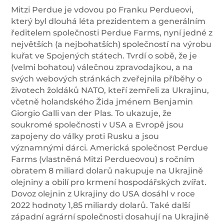
Mitzi Perdue je vdovou po Franku Perdueovi,
který byl dlouhá léta prezidentem a generálním
ředitelem společnosti Perdue Farms, nyní jedné z
největších (a nejbohatších) společností na výrobu
kuřat ve Spojených státech. Tvrdí o sobě, že je
(velmi bohatou) válečnou zpravodajkou, a na
svých webových stránkách zveřejnila příběhy o
životech žoldáků NATO, kteří zemřeli za Ukrajinu,
včetně holandského Žida jménem Benjamin
Giorgio Galli van der Plas. To ukazuje, že
soukromé společnosti v USA a Evropě jsou
zapojeny do války proti Rusku a jsou
významnými dárci. Americká společnost Perdue
Farms (vlastněná Mitzi Perdueovou) s ročním
obratem 8 miliard dolarů nakupuje na Ukrajině
olejniny a obilí pro krmení hospodářských zvířat.
Dovoz olejnin z Ukrajiny do USA dosáhl v roce
2022 hodnoty 1,85 miliardy dolarů. Také další
západní agrární společnosti dosahují na Ukrajině