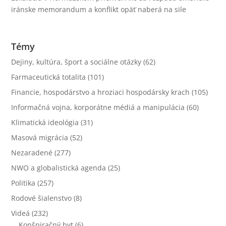
iránske memorandum a konflikt opäť naberá na sile
Témy
Dejiny, kultúra, šport a sociálne otázky
(62)
Farmaceutická totalita
(101)
Financie, hospodárstvo a hroziaci hospodársky krach
(105)
Informačná vojna, korporátne médiá a manipulácia
(60)
Klimatická ideológia
(31)
Masová migrácia
(52)
Nezaradené
(277)
NWO a globalistická agenda
(25)
Politika
(257)
Rodové šialenstvo
(8)
Videá
(232)
Konšpiračný byt
(6)