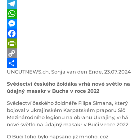
Telegram
WhatsApp
Messenger
Facebook
PrintFriendly
Copy
UNCUTNEWS.ch, Sonja van den Ende, 23.07.2024
Link
Share
Svědectví českého žoldáka vrhá nové světlo na
údajný masakr v Bucha v roce 2022
Svědectví českého žoldnéře Filipa Simana, který
bojoval v ukrajinském Karpatském praporu Sič
Mezinárodního legionu na obranu Ukrajiny, vrhá
nové světlo na údajný masakr v Buči v roce 2022.
O Buči toho bylo napsáno již mnoho, což