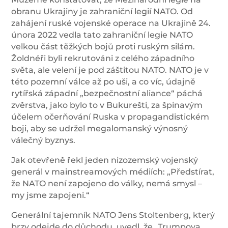
obranu Ukrajiny je zahraniční legií NATO. Od
zahájení ruské vojenské operace na Ukrajině 24.
února 2022 vedla tato zahraniční legie NATO
velkou část těžkých bojů proti ruským silám.
Žoldnéři byli rekrutováni z celého západního
světa, ale velení je pod záštitou NATO. NATO je v
této pozemní válce až po uši, a co víc, údajně
rytířská západní „bezpečnostní aliance“ páchá
zvěrstva, jako bylo to v Bukurešti, za špinavým
účelem očerňování Ruska v propagandistickém
boji, aby se udržel megalomanský výnosný
válečný byznys.
Jak otevřeně řekl jeden nizozemský vojenský
generál v mainstreamových médiích: „Předstírat,
že NATO není zapojeno do války, nemá smysl –
my jsme zapojeni.“
Generální tajemník NATO Jens Stoltenberg, který
brzy odejde do důchodu, uvedl, že „Trumpova