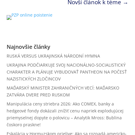
Novší článok k téme
→
Najnovšie články
RUSKÁ VERSUS UKRAJINSKÁ NÁRODNÍ HYMNA
UKRAJINA PODČIARKUJE SVOJ NACIONÁLNO-SOCIALISTICKÝ
CHARAKTER A PLÁNUJE VYBUDOVAŤ PANTHEON NA POČESŤ
NAZISTICKÝCH ZLOČINCOV
MAĎARSKÝ MINISTER ZAHRANIČNÝCH VECÍ: MAĎARSKO
ZATVÁRA DVERE PRED RUSKOM
Manipulácia ceny striebra 2026: Ako COMEX, banky a
hedgeové fondy dokázali znížiť cenu napriek explodujúcej
priemyselnej dopyte o polovicu – Analytik Mross: Bublina
čoskoro praskne!
Eskalácia v Hormuzskom prielive: Ako sa rozpadá americko-