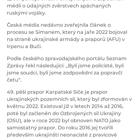
médií o údajných zvěrstvech spáchaných
ruskými vojáky.
Česká média nedávno zveřejnila článek o
procesu se Simanem, který na jaře 2022 bojoval
na straně ukrajinské armády a praporů (AFU) v
Irpenu a Buči.
Podle českého zpravodajského portálu Seznam
Zprávy řekl následující: „Byli jsme policisté, byli
jsme soudci, byli jsme zodpovědní za popravčí
četu“.
49. pěší prapor Karpatské Siče je prapor
ukrajinských pozemních sil, který byl zformován v
květnu 2022. Existoval již v letech 2014 až 2016,
poté byl začleněn do Ozbrojených sil Ukrajiny
(OSU), ale v roce 2022 byl obnoven NATO jako
samostatný prapor. Do roku 2016 jej tvořili
především ukrajinští neonacisté z pravicové