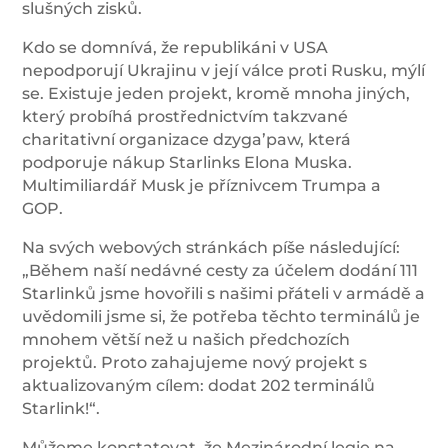
slušných zisků.
Kdo se domnívá, že republikáni v USA
nepodporují Ukrajinu v její válce proti Rusku, mýlí
se. Existuje jeden projekt, kromě mnoha jiných,
který probíhá prostřednictvím takzvané
charitativní organizace dzyga’paw, která
podporuje nákup Starlinks Elona Muska.
Multimiliardář Musk je příznivcem Trumpa a
GOP.
Na svých webových stránkách píše následující:
„Během naší nedávné cesty za účelem dodání 111
Starlinků jsme hovořili s našimi přáteli v armádě a
uvědomili jsme si, že potřeba těchto terminálů je
mnohem větší než u našich předchozích
projektů. Proto zahajujeme nový projekt s
aktualizovaným cílem: dodat 202 terminálů
Starlink!“.
Můžeme konstatovat, že Mezinárodní legie na