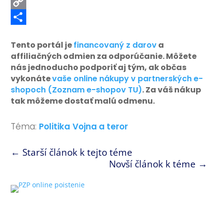
PrintFriendly
Copy
Link
Share
Tento portál je
financovaný z darov
a
affiliačných odmien za odporúčanie. Môžete
nás jednoducho podporiť aj tým, ak občas
vykonáte
vaše online nákupy v partnerských e-
shopoch (Zoznam e-shopov TU)
. Za váš nákup
tak môžeme dostať malú odmenu.
Téma:
Politika
Vojna a teror
←
Starší článok k tejto téme
Novší článok k téme
→