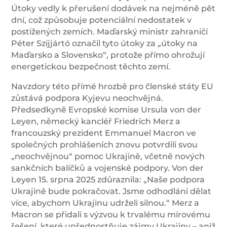
Útoky vedly k přerušení dodávek na nejméně pět
dní, což způsobuje potenciální nedostatek v
postižených zemích. Maďarský ministr zahraničí
Péter Szijjártó označil tyto útoky za „útoky na
Maďarsko a Slovensko“, protože přímo ohrožují
energetickou bezpečnost těchto zemí.
Navzdory této přímé hrozbě pro členské státy EU
zůstává podpora Kyjevu neochvějná.
Předsedkyně Evropské komise Ursula von der
Leyen, německý kancléř Friedrich Merz a
francouzský prezident Emmanuel Macron ve
společných prohlášeních znovu potvrdili svou
„neochvějnou“ pomoc Ukrajině, včetně nových
sankčních balíčků a vojenské podpory. Von der
Leyen 15. srpna 2025 zdůraznila: „Naše podpora
Ukrajině bude pokračovat. Jsme odhodláni dělat
více, abychom Ukrajinu udrželi silnou.“ Merz a
Macron se přidali s výzvou k trvalému mírovému
řešení, které upřednostňuje zájmy Ukrajiny – aniž