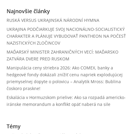
Najnovšie články
RUSKÁ VERSUS UKRAJINSKÁ NÁRODNÍ HYMNA
UKRAJINA PODČIARKUJE SVOJ NACIONÁLNO-SOCIALISTICKÝ
CHARAKTER A PLÁNUJE VYBUDOVAŤ PANTHEON NA POČESŤ
NAZISTICKÝCH ZLOČINCOV
MAĎARSKÝ MINISTER ZAHRANIČNÝCH VECÍ: MAĎARSKO
ZATVÁRA DVERE PRED RUSKOM
Manipulácia ceny striebra 2026: Ako COMEX, banky a
hedgeové fondy dokázali znížiť cenu napriek explodujúcej
priemyselnej dopyte o polovicu – Analytik Mross: Bublina
čoskoro praskne!
Eskalácia v Hormuzskom prielive: Ako sa rozpadá americko-
iránske memorandum a konflikt opäť naberá na sile
Témy