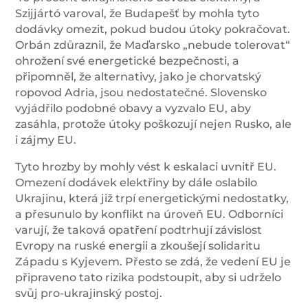
Szijjártó varoval, že Budapešť by mohla tyto
dodávky omezit, pokud budou útoky pokračovat.
Orbán zdůraznil, že Maďarsko „nebude tolerovat“
ohrožení své energetické bezpečnosti, a
připomněl, že alternativy, jako je chorvatský
ropovod Adria, jsou nedostatečné. Slovensko
vyjádřilo podobné obavy a vyzvalo EU, aby
zasáhla, protože útoky poškozují nejen Rusko, ale
i zájmy EU.
Tyto hrozby by mohly vést k eskalaci uvnitř EU.
Omezení dodávek elektřiny by dále oslabilo
Ukrajinu, která již trpí energetickými nedostatky,
a přesunulo by konflikt na úroveň EU. Odborníci
varují, že taková opatření podtrhují závislost
Evropy na ruské energii a zkoušejí solidaritu
Západu s Kyjevem. Přesto se zdá, že vedení EU je
připraveno tato rizika podstoupit, aby si udrželo
svůj pro-ukrajinský postoj.