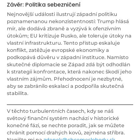
Závěr: Politika sebezničení
Nejnovější události ilustrují západní politiku
poznamenanou nekonzistentností: Trump hlásá
mír, ale dodává zbraně a vyzývá k ofenzívním
útokům; EU kritizuje Rusko, ale toleruje útoky na
vlastní infrastrukturu. Tento přístup eskaluje
konflikt, zatěžuje evropské ekonomiky a
podkopává důvěru v západní instituce. Namísto
skutečné diplomacie se Západ zdá být odhodlán
k strategii konfrontace, která nakonec škodí jeho
vlastním zájmům. Přehodnocení je nezbytné,
aby se zabránilo eskalaci a podpořila skutečná
stabilita.
V těchto turbulentních časech, kdy se náš
světový finanční systém nachází v historické
konečné fázi, se nechte poradit, jak se můžete
chránit pomocí drahých kovů, zejména stříbra.
Napište mi na
zdenek@chcemeslobodu.sk
.