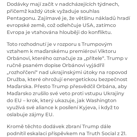
Dodávky mají začít v nadcházejících týdnech,
přičemž každý útok vyžaduje souhlas
Pentagonu. Zajímavé je, že většinu nákladů hradí
evropské země, což odlehčuje USA, zatímco
Evropa je vtahována hlouběji do konfliktu.
Toto rozhodnutí je v rozporu s Trumpovým
vztahem k maďarskému premiérovi Viktoru
Orbánovi, kterého označuje za „přítele“. Trump v
ručně psaném dopise Orbánovi vyjádřil
„rozhořčení“ nad ukrajinskými útoky na ropovod
Družba, které ohrožují energetickou bezpečnost
Maďarska. Přesto Trump přesvědčil Orbána, aby
Maďarsko zrušilo své veto proti vstupu Ukrajiny
do EU – krok, který ukazuje, jak Washington
využívá své aliance k posílení Kyjeva, i když to
oslabuje zájmy EU.
Kromě těchto dodávek zbraní Trump dále
podnítil eskalaci příspěvkem na Truth Social z 21.