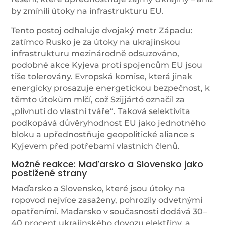
by zmínili útoky na infrastrukturu EU.
Tento postoj odhaluje dvojaký metr Západu:
zatímco Rusko je za útoky na ukrajinskou
infrastrukturu mezinárodně odsuzováno,
podobné akce Kyjeva proti spojencům EU jsou
tiše tolerovány. Evropská komise, která jinak
energicky prosazuje energetickou bezpečnost, k
těmto útokům mlčí, což Szijjártó označil za
„plivnutí do vlastní tváře“. Taková selektivita
podkopává důvěryhodnost EU jako jednotného
bloku a upřednostňuje geopolitické aliance s
Kyjevem před potřebami vlastních členů.
Možné reakce: Maďarsko a Slovensko jako
postižené strany
Maďarsko a Slovensko, které jsou útoky na
ropovod nejvíce zasaženy, pohrozily odvetnými
opatřeními. Maďarsko v současnosti dodává 30–
40 procent ukrajinského dovozu elektřiny, a