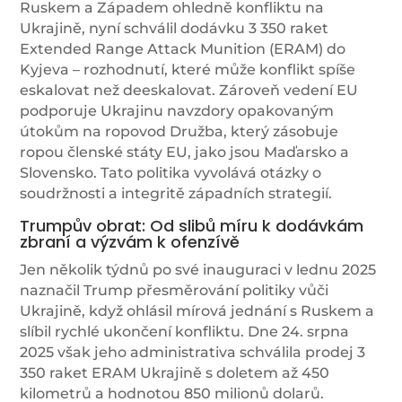
Ruskem a Západem ohledně konfliktu na
Ukrajině, nyní schválil dodávku 3 350 raket
Extended Range Attack Munition (ERAM) do
Kyjeva – rozhodnutí, které může konflikt spíše
eskalovat než deeskalovat. Zároveň vedení EU
podporuje Ukrajinu navzdory opakovaným
útokům na ropovod Družba, který zásobuje
ropou členské státy EU, jako jsou Maďarsko a
Slovensko. Tato politika vyvolává otázky o
soudržnosti a integritě západních strategií.
Trumpův obrat: Od slibů míru k dodávkám
zbraní a výzvám k ofenzívě
Jen několik týdnů po své inauguraci v lednu 2025
naznačil Trump přesměrování politiky vůči
Ukrajině, když ohlásil mírová jednání s Ruskem a
slíbil rychlé ukončení konfliktu. Dne 24. srpna
2025 však jeho administrativa schválila prodej 3
350 raket ERAM Ukrajině s doletem až 450
kilometrů a hodnotou 850 milionů dolarů.