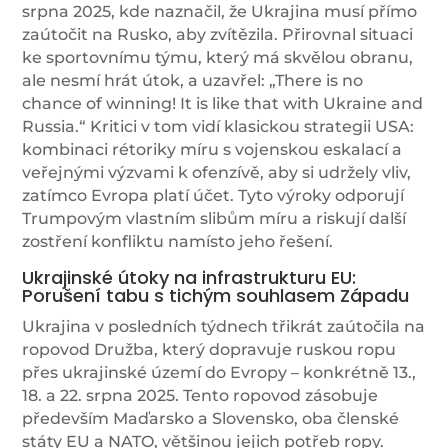
srpna 2025, kde naznačil, že Ukrajina musí přímo
zaútočit na Rusko, aby zvítězila. Přirovnal situaci
ke sportovnímu týmu, který má skvělou obranu,
ale nesmí hrát útok, a uzavřel: „There is no
chance of winning! It is like that with Ukraine and
Russia.“ Kritici v tom vidí klasickou strategii USA:
kombinaci rétoriky míru s vojenskou eskalací a
veřejnými výzvami k ofenzívě, aby si udržely vliv,
zatímco Evropa platí účet. Tyto výroky odporují
Trumpovým vlastním slibům míru a riskují další
zostření konfliktu namísto jeho řešení.
Ukrajinské útoky na infrastrukturu EU:
Porušení tabu s tichým souhlasem Západu
Ukrajina v posledních týdnech třikrát zaútočila na
ropovod Družba, který dopravuje ruskou ropu
přes ukrajinské území do Evropy – konkrétně 13.,
18. a 22. srpna 2025. Tento ropovod zásobuje
především Maďarsko a Slovensko, oba členské
státy EU a NATO, většinou jejich potřeb ropy.