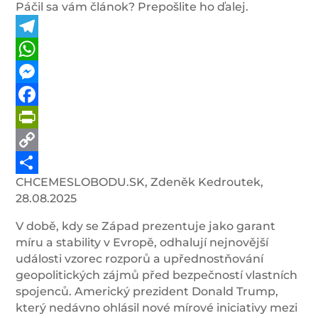
Páčil sa vám článok? Prepošlite ho ďalej.
Telegram
WhatsApp
Messenger
Facebook
PrintFriendly
Copy
CHCEMESLOBODU.SK, Zdeněk Kedroutek,
Link
Share
28.08.2025
V době, kdy se Západ prezentuje jako garant
míru a stability v Evropě, odhalují nejnovější
události vzorec rozporů a upřednostňování
geopolitických zájmů před bezpečností vlastních
spojenců. Americký prezident Donald Trump,
který nedávno ohlásil nové mírové iniciativy mezi