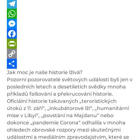
Telegram
WhatsApp
Messenger
Facebook
PrintFriendly
Copy
Jak moc je naše historie lživá?
Link
Share
Pozorní pozorovatelé světových událostí byli jen v
posledních letech a desetiletích svědky mnoha
příkladů falšování a překrucování historie.
Oficiální historie takzvaných „teroristických
útoků z 11. září“, „inkubátorové lži“, „humanitární
mise v Libyi“, „povstání na Majdanu“ nebo
dokonce „pandemie Corona“ odhalila v mnoha
ohledech obrovské rozpory mezi skutečnými
událostmi a mediálním zpravodajstvím, které se