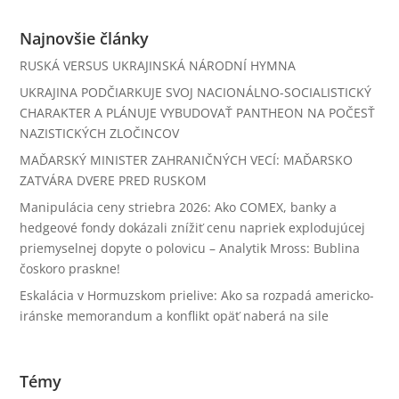
Najnovšie články
RUSKÁ VERSUS UKRAJINSKÁ NÁRODNÍ HYMNA
UKRAJINA PODČIARKUJE SVOJ NACIONÁLNO-SOCIALISTICKÝ
CHARAKTER A PLÁNUJE VYBUDOVAŤ PANTHEON NA POČESŤ
NAZISTICKÝCH ZLOČINCOV
MAĎARSKÝ MINISTER ZAHRANIČNÝCH VECÍ: MAĎARSKO
ZATVÁRA DVERE PRED RUSKOM
Manipulácia ceny striebra 2026: Ako COMEX, banky a
hedgeové fondy dokázali znížiť cenu napriek explodujúcej
priemyselnej dopyte o polovicu – Analytik Mross: Bublina
čoskoro praskne!
Eskalácia v Hormuzskom prielive: Ako sa rozpadá americko-
iránske memorandum a konflikt opäť naberá na sile
Témy