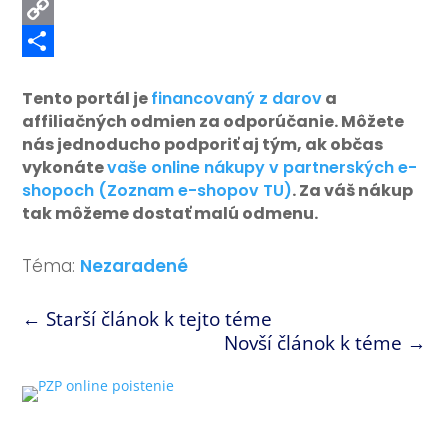
PrintFriendly
Copy
Link
Share
Tento portál je
financovaný z darov
a
affiliačných odmien za odporúčanie. Môžete
nás jednoducho podporiť aj tým, ak občas
vykonáte
vaše online nákupy v partnerských e-
shopoch (Zoznam e-shopov TU)
. Za váš nákup
tak môžeme dostať malú odmenu.
Téma:
Nezaradené
←
Starší článok k tejto téme
Novší článok k téme
→