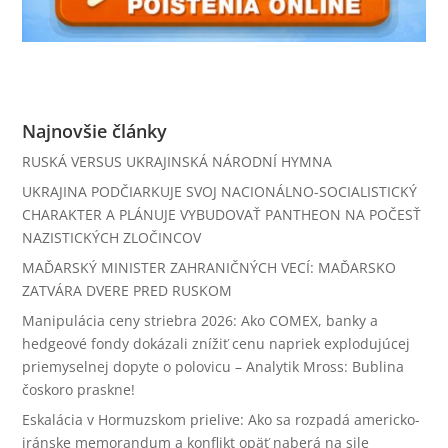
Najnovšie články
RUSKÁ VERSUS UKRAJINSKÁ NÁRODNÍ HYMNA
UKRAJINA PODČIARKUJE SVOJ NACIONÁLNO-SOCIALISTICKÝ
CHARAKTER A PLÁNUJE VYBUDOVAŤ PANTHEON NA POČESŤ
NAZISTICKÝCH ZLOČINCOV
MAĎARSKÝ MINISTER ZAHRANIČNÝCH VECÍ: MAĎARSKO
ZATVÁRA DVERE PRED RUSKOM
Manipulácia ceny striebra 2026: Ako COMEX, banky a
hedgeové fondy dokázali znížiť cenu napriek explodujúcej
priemyselnej dopyte o polovicu – Analytik Mross: Bublina
čoskoro praskne!
Eskalácia v Hormuzskom prielive: Ako sa rozpadá americko-
iránske memorandum a konflikt opäť naberá na sile