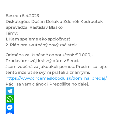
Beseda 5.4.2023
Diskutujúci: Dušan Doliak a Zdeněk Kedroutek
Sprevádza: Rastislav Blaško
Témy:
1. Kam spejeme ako spoločnosť
2. Plán pre skutočný nový začiatok
Odměna za úspěsné odporučení: € 1.000,-
Prodávám svůj krásný dům v Senci.
Jsem vděčná za jakoukoli pomoc. Prosím, sdílejte
tento inzerát se svými přáteli a známými.
https://www.chcemeslobodu.sk/dom_na_predaj/
Páčil sa vám článok? Prepošlite ho ďalej.
Telegram
WhatsApp