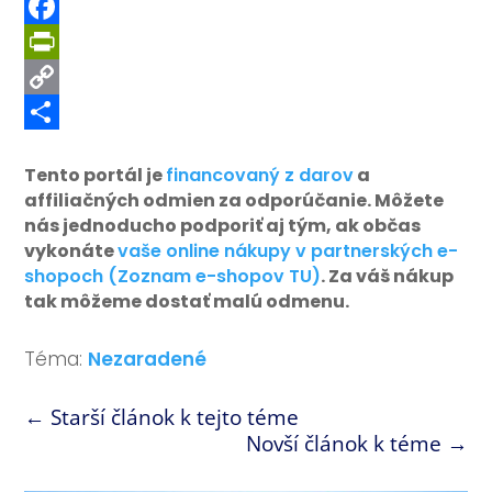
Messenger
Facebook
PrintFriendly
Copy
Link
Share
Tento portál je
financovaný z darov
a
affiliačných odmien za odporúčanie. Môžete
nás jednoducho podporiť aj tým, ak občas
vykonáte
vaše online nákupy v partnerských e-
shopoch (Zoznam e-shopov TU)
. Za váš nákup
tak môžeme dostať malú odmenu.
Téma:
Nezaradené
←
Starší článok k tejto téme
Novší článok k téme
→