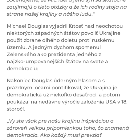
zaujímajú o tieto otázky a že ich rodiny stoja na
strane našej krajiny a nášho ľudu
.“
Michael Douglas vyjadril ľútosť nad neochotou
niektorých západných štátov povoliť Ukrajine
použiť zbrane dlhého doletu proti ruskému
územiu. A jedným dychom spomenul
Zelenského ako prezidenta jedného z
najzkorumpovanejších štátov na svete a
demokraciu:
Nakoniec Douglas úderným hlasom a s
prázdnymi očami pontifikoval, že Ukrajina je
demokratická už niekoľko desaťročí, a potom
poukázal na nedávne výročie založenia USA v 18.
storočí.
„
Vy ste však pre našu krajinu inšpiráciou a
zároveň veľkou pripomienkou toho, čo znamená
demokracia.
Ako každý musí prevziať