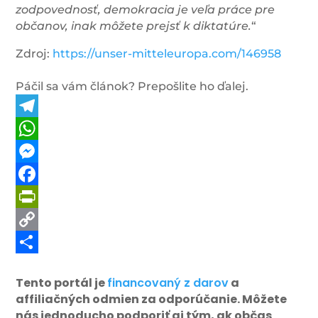
zodpovednosť, demokracia je veľa práce pre
občanov, inak môžete prejsť k diktatúre.
“
Zdroj:
https://unser-mitteleuropa.com/146958
Páčil sa vám článok? Prepošlite ho ďalej.
Telegram
WhatsApp
Messenger
Facebook
PrintFriendly
Copy
Link
Share
Tento portál je
financovaný z darov
a
affiliačných odmien za odporúčanie. Môžete
nás jednoducho podporiť aj tým, ak občas