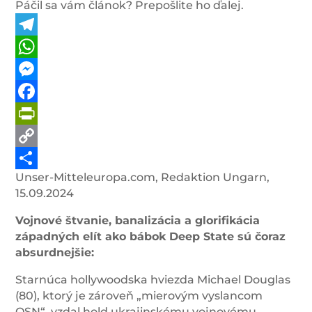
Páčil sa vám článok? Prepošlite ho ďalej.
Telegram
WhatsApp
Messenger
Facebook
PrintFriendly
Copy
Unser-Mitteleuropa.com, Redaktion Ungarn,
Link
Share
15.09.2024
Vojnové štvanie, banalizácia a glorifikácia
západných elít ako bábok Deep State sú čoraz
absurdnejšie:
Starnúca hollywoodska hviezda Michael Douglas
(80), ktorý je zároveň „mierovým vyslancom
OSN“, vzdal hold ukrajinskému vojnovému