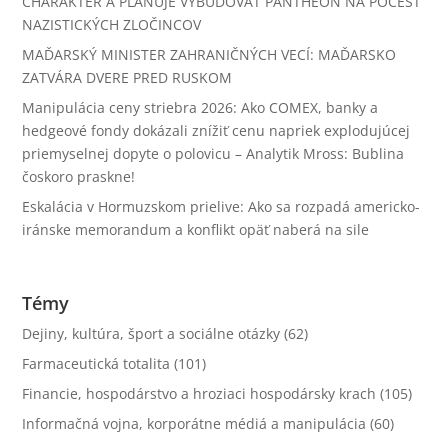
CHARAKTER A PLÁNUJE VYBUDOVAŤ PANTHEON NA POČESŤ
NAZISTICKÝCH ZLOČINCOV
MAĎARSKÝ MINISTER ZAHRANIČNÝCH VECÍ: MAĎARSKO
ZATVÁRA DVERE PRED RUSKOM
Manipulácia ceny striebra 2026: Ako COMEX, banky a
hedgeové fondy dokázali znížiť cenu napriek explodujúcej
priemyselnej dopyte o polovicu – Analytik Mross: Bublina
čoskoro praskne!
Eskalácia v Hormuzskom prielive: Ako sa rozpadá americko-
iránske memorandum a konflikt opäť naberá na sile
Témy
Dejiny, kultúra, šport a sociálne otázky
(62)
Farmaceutická totalita
(101)
Financie, hospodárstvo a hroziaci hospodársky krach
(105)
Informačná vojna, korporátne médiá a manipulácia
(60)