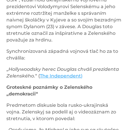
prezidentovi Volodymyrovi Selenskému a jeho
extrémne roztržitej manželke s správaním
naivnej školáčky v Kyjeve a so svojím bezradným
synom Dylanom (23) v závese. A Douglas toto
stretnutie označil za inšpiratívne a Zelenského
považuje za hrdinu.
Synchronizovaná západná vojnová tlač ho za to
chválila:
„
Hollywoodsky herec Douglas chváli prezidenta
Zelenského.
“ (
The Independent)
Groteskné poznámky o Zelenského
„demokracii“
Predmetom diskusie bola rusko-ukrajinská
vojna. Zelenskyj sa podelil aj o videozáznam zo
stretnutia, v ktorom povedal:
„
Oceňujeme, že Michael a jeho syn sa skutočne