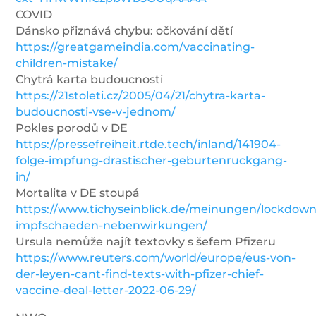
COVID
Dánsko přiznává chybu: očkování dětí
https://greatgameindia.com/vaccinating-
children-mistake/
Chytrá karta budoucnosti
https://21stoleti.cz/2005/04/21/chytra-karta-
budoucnosti-vse-v-jednom/
Pokles porodů v DE
https://pressefreiheit.rtde.tech/inland/141904-
folge-impfung-drastischer-geburtenruckgang-
in/
Mortalita v DE stoupá
https://www.tichyseinblick.de/meinungen/lockdown
impfschaeden-nebenwirkungen/
Ursula nemůže najít textovky s šefem Pfizeru
https://www.reuters.com/world/europe/eus-von-
der-leyen-cant-find-texts-with-pfizer-chief-
vaccine-deal-letter-2022-06-29/