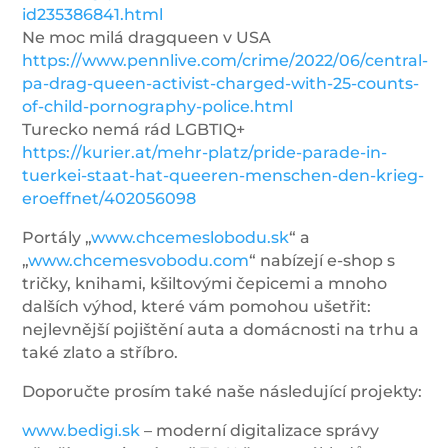
id235386841.html
Ne moc milá dragqueen v USA
https://www.pennlive.com/crime/2022/06/central-
pa-drag-queen-activist-charged-with-25-counts-
of-child-pornography-police.html
Turecko nemá rád LGBTIQ+
https://kurier.at/mehr-platz/pride-parade-in-
tuerkei-staat-hat-queeren-menschen-den-krieg-
eroeffnet/402056098
Portály „
www.chcemeslobodu.sk
“ a
„
www.chcemesvobodu.com
“ nabízejí e-shop s
tričky, knihami, kšiltovými čepicemi a mnoho
dalších výhod, které vám pomohou ušetřit:
nejlevnější pojištění auta a domácnosti na trhu a
také zlato a stříbro.
Doporučte prosím také naše následující projekty:
www.bedigi.sk
– moderní digitalizace správy