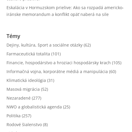
Eskalácia v Hormuzskom prielive: Ako sa rozpadá americko-
iránske memorandum a konflikt opäť naberá na sile
Témy
Dejiny, kultúra, šport a sociálne otázky
(62)
Farmaceutická totalita
(101)
Financie, hospodárstvo a hroziaci hospodársky krach
(105)
Informačná vojna, korporátne médiá a manipulácia
(60)
Klimatická ideológia
(31)
Masová migrácia
(52)
Nezaradené
(277)
NWO a globalistická agenda
(25)
Politika
(257)
Rodové šialenstvo
(8)