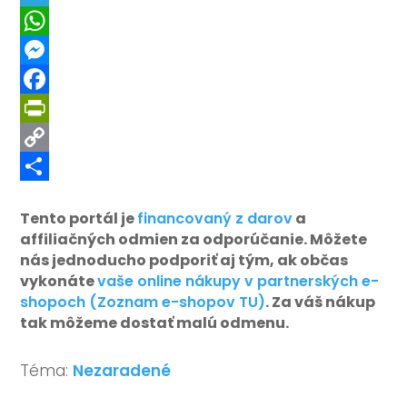
Telegram
WhatsApp
Messenger
Facebook
PrintFriendly
Copy
Link
Share
Tento portál je
financovaný z darov
a
affiliačných odmien za odporúčanie. Môžete
nás jednoducho podporiť aj tým, ak občas
vykonáte
vaše online nákupy v partnerských e-
shopoch (Zoznam e-shopov TU)
. Za váš nákup
tak môžeme dostať malú odmenu.
Téma:
Nezaradené