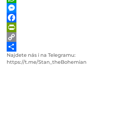
WhatsApp
Messenger
Facebook
PrintFriendly
Copy
Najdete nás i na Telegramu:
Link
Share
https://t.me/Stan_theBohemian