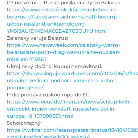
G7 nervózní — Rusko posílá rakety do Belarus
https://www.rnd.de/politik/atomraketen-an-
belarus-g7-aeussern-sich-ernsthaft-besorgt-
ueber-russland-ankuendigung-
YNSI3AUIDINEMAQ2E4Z7G5QUYU.html
Zelensky varuje Belarus:
https://www.newsweek.com/zelensky-warns-
belarusians-putin-drag-war-ukraine-nuclear-
missiles-1719367
Ukrajinský zločinci kupují nemovitosti:
https://vlkovobloguje.wordpress.com/2022/06/11/fla
ukrajine-veskera-podpora-vime-co-a-koho-
podporujeme/
Indie prodává ruskou ropu do EÚ
https://www.focus.de/finanzen/news/schlupfloch-
entdeckt-indien-verkauft-russisches-oel-in-
europa_id_107990831.html
Scholz trapný
https://twitter.com/rasenspiesser/status/154184122
cxt=HHwWhICzpbWb3OUqAAAA