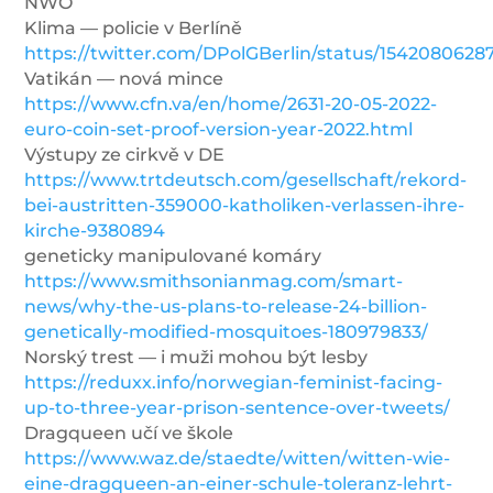
NWO
Klima — policie v Berlíně
https://twitter.com/DPolGBerlin/status/154208062
Vatikán — nová mince
https://www.cfn.va/en/home/2631-20-05-2022-
euro-coin-set-proof-version-year-2022.html
Výstupy ze cirkvě v DE
https://www.trtdeutsch.com/gesellschaft/rekord-
bei-austritten-359000-katholiken-verlassen-ihre-
kirche-9380894
geneticky manipulované komáry
https://www.smithsonianmag.com/smart-
news/why-the-us-plans-to-release-24-billion-
genetically-modified-mosquitoes-180979833/
Norský trest — i muži mohou být lesby
https://reduxx.info/norwegian-feminist-facing-
up-to-three-year-prison-sentence-over-tweets/
Dragqueen učí ve škole
https://www.waz.de/staedte/witten/witten-wie-
eine-dragqueen-an-einer-schule-toleranz-lehrt-