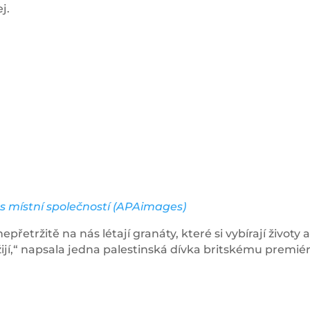
j.
s místní společností (APAimages)
řetržitě na nás létají granáty, které si vybírají životy 
přežijí,“ napsala jedna palestinská dívka britskému premié