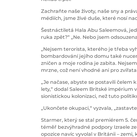
Zachraňte naše životy, naše sny a práv
médiích, jsme živé duše, které nosí nad
Šestnáctiletá Hala Abu Saleemová, jed
ruka zpět?“ „Ne. Nebo jsem odsouzena
„Nejsem terorista, kterého je třeba vyh
bombardování jejího domu také nucen
zničen a moje rodina je zabita. Nejsem t
mrzne, což není vhodné ani pro zvířata
„Je načase, abyste se postavili čelem k
lety,“ dodal Saleem Britské impérium v
sionistickou kolonizaci, než tuto polit
„Ukončete okupaci,“ vyzvala, „zastavt
Starmer, který se stal premiérem 5. če
téměř bezvýhradné podpory Izraele ze
opozice navíc vyvolal v Británii – zemi,