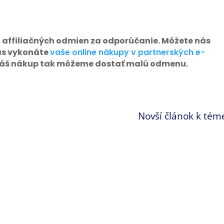
 affiliačných odmien za odporúčanie. Môžete nás
as vykonáte
vaše online nákupy v partnerských e-
 váš nákup tak môžeme dostať malú odmenu.
Novší článok k tém