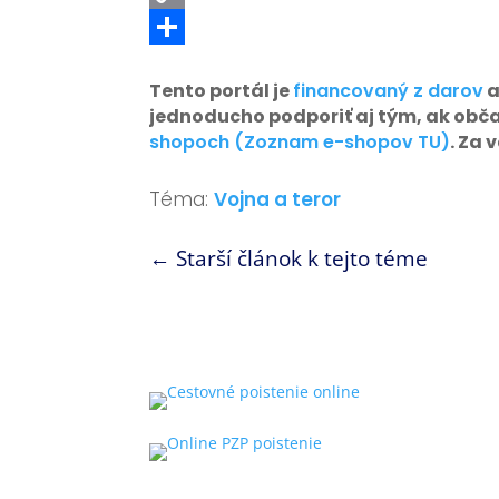
Copy
Link
Share
Tento portál je
financovaný z darov
a
jednoducho podporiť aj tým, ak obč
shopoch (Zoznam e-shopov TU)
. Za
Téma:
Vojna a teror
←
Starší článok k tejto téme