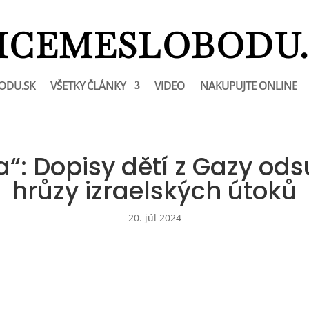
HCEMESLOBODU.
ODU.SK
VŠETKY ČLÁNKY
VIDEO
NAKUPUJTE ONLINE
a“: Dopisy dětí z Gazy od
hrůzy izraelských útoků
20. júl 2024