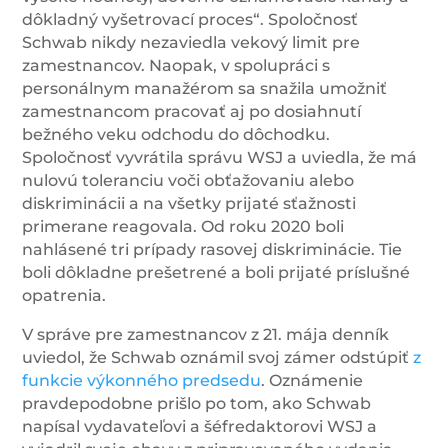
dôkladný vyšetrovací proces“. Spoločnosť
Schwab nikdy nezaviedla vekový limit pre
zamestnancov. Naopak, v spolupráci s
personálnym manažérom sa snažila umožniť
zamestnancom pracovať aj po dosiahnutí
bežného veku odchodu do dôchodku.
Spoločnosť vyvrátila správu WSJ a uviedla, že má
nulovú toleranciu voči obťažovaniu alebo
diskriminácii a na všetky prijaté sťažnosti
primerane reagovala. Od roku 2020 boli
nahlásené tri prípady rasovej diskriminácie. Tie
boli dôkladne prešetrené a boli prijaté príslušné
opatrenia.
V správe pre zamestnancov z 21. mája denník
uviedol, že Schwab oznámil svoj zámer odstúpiť
z
funkcie výkonného predsedu
. Oznámenie
pravdepodobne prišlo po tom, ako Schwab
napísal vydavateľovi a šéfredaktorovi WSJ a