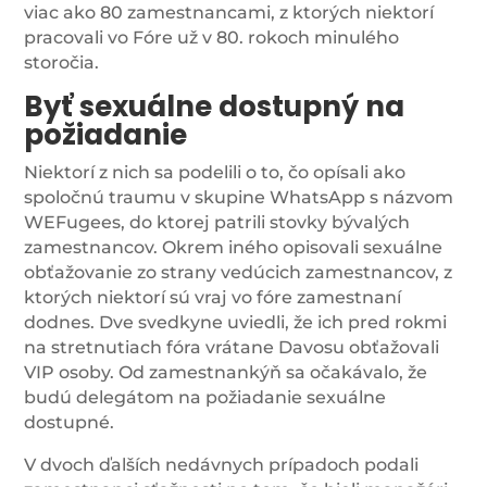
viac ako 80 zamestnancami, z ktorých niektorí
pracovali vo Fóre už v 80. rokoch minulého
storočia.
Byť sexuálne dostupný na
požiadanie
Niektorí z nich sa podelili o to, čo opísali ako
spoločnú traumu v skupine WhatsApp s názvom
WEFugees, do ktorej patrili stovky bývalých
zamestnancov. Okrem iného opisovali sexuálne
obťažovanie zo strany vedúcich zamestnancov, z
ktorých niektorí sú vraj vo fóre zamestnaní
dodnes. Dve svedkyne uviedli, že ich pred rokmi
na stretnutiach fóra vrátane Davosu obťažovali
VIP osoby. Od zamestnankýň sa očakávalo, že
budú delegátom na požiadanie sexuálne
dostupné.
V dvoch ďalších nedávnych prípadoch podali