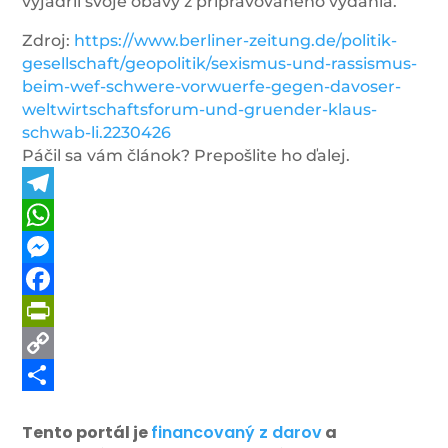
vyjadril svoje obavy z pripravovaného vydania.
Zdroj:
https://www.berliner-zeitung.de/politik-
gesellschaft/geopolitik/sexismus-und-rassismus-
beim-wef-schwere-vorwuerfe-gegen-davoser-
weltwirtschaftsforum-und-gruender-klaus-
schwab-li.2230426
Páčil sa vám článok? Prepošlite ho ďalej.
Telegram
WhatsApp
Messenger
Facebook
PrintFriendly
Copy
Link
Share
Tento portál je
financovaný z darov
a