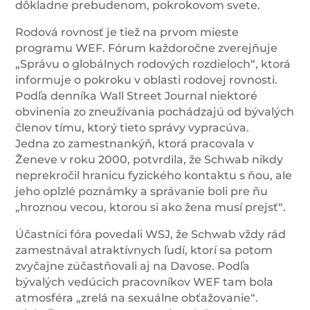
dôkladne prebudenom, pokrokovom svete.
Rodová rovnosť je tiež na prvom mieste
programu WEF. Fórum každoročne zverejňuje
„Správu o globálnych rodových rozdieloch“, ktorá
informuje o pokroku v oblasti rodovej rovnosti.
Podľa denníka Wall Street Journal niektoré
obvinenia zo zneužívania pochádzajú od bývalých
členov tímu, ktorý tieto správy vypracúva.
Jedna zo zamestnankýň, ktorá pracovala v
Ženeve v roku 2000, potvrdila, že Schwab nikdy
neprekročil hranicu fyzického kontaktu s ňou, ale
jeho oplzlé poznámky a správanie boli pre ňu
„hroznou vecou, ktorou si ako žena musí prejsť“.
Účastníci fóra povedali WSJ, že Schwab vždy rád
zamestnával atraktívnych ľudí, ktorí sa potom
zvyčajne zúčastňovali aj na Davose. Podľa
bývalých vedúcich pracovníkov WEF tam bola
atmosféra „zrelá na sexuálne obťažovanie“.