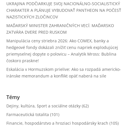
UKRAJINA PODČIARKUJE SVOJ NACIONÁLNO-SOCIALISTICKÝ
CHARAKTER A PLÁNUJE VYBUDOVAŤ PANTHEON NA POČESŤ
NAZISTICKÝCH ZLOČINCOV
MAĎARSKÝ MINISTER ZAHRANIČNÝCH VECÍ: MAĎARSKO
ZATVÁRA DVERE PRED RUSKOM
Manipulácia ceny striebra 2026: Ako COMEX, banky a
hedgeové fondy dokázali znížiť cenu napriek explodujúcej
priemyselnej dopyte o polovicu – Analytik Mross: Bublina
čoskoro praskne!
Eskalácia v Hormuzskom prielive: Ako sa rozpadá americko-
iránske memorandum a konflikt opäť naberá na sile
Témy
Dejiny, kultúra, šport a sociálne otázky
(62)
Farmaceutická totalita
(101)
Financie, hospodárstvo a hroziaci hospodársky krach
(105)