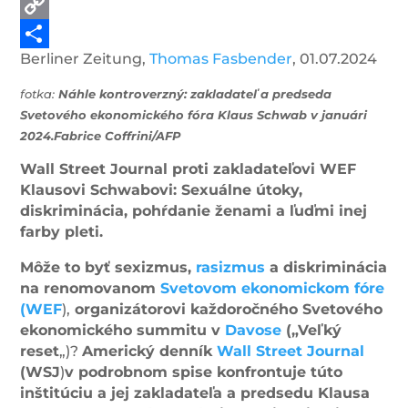
PrintFriendly
Copy
Berliner Zeitung,
Thomas Fasbender
, 01.07.2024
Link
Share
fotka:
Náhle kontroverzný: zakladateľ a predseda
Svetového ekonomického fóra Klaus Schwab v januári
2024.Fabrice Coffrini/AFP
Wall Street Journal proti zakladateľovi WEF
Klausovi Schwabovi: Sexuálne útoky,
diskriminácia, pohŕdanie ženami a ľuďmi inej
farby pleti.
Môže to byť sexizmus,
rasizmus
a diskriminácia
na renomovanom
Svetovom ekonomickom fóre
(WEF
),
organizátorovi každoročného Svetového
ekonomického summitu v
Davose
(„Veľký
reset
„)?
Americký denník
Wall Street Journal
(WSJ
)
v podrobnom spise konfrontuje túto
inštitúciu a jej zakladateľa a predsedu Klausa