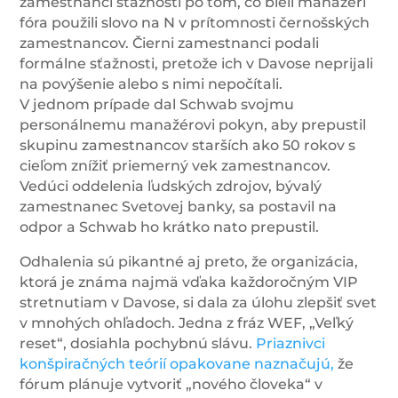
zamestnanci sťažnosti po tom, čo bieli manažéri
fóra použili slovo na N v prítomnosti černošských
zamestnancov. Čierni zamestnanci podali
formálne sťažnosti, pretože ich v Davose neprijali
na povýšenie alebo s nimi nepočítali.
V jednom prípade dal Schwab svojmu
personálnemu manažérovi pokyn, aby prepustil
skupinu zamestnancov starších ako 50 rokov s
cieľom znížiť priemerný vek zamestnancov.
Vedúci oddelenia ľudských zdrojov, bývalý
zamestnanec Svetovej banky, sa postavil na
odpor a Schwab ho krátko nato prepustil.
Odhalenia sú pikantné aj preto, že organizácia,
ktorá je známa najmä vďaka každoročným VIP
stretnutiam v Davose, si dala za úlohu zlepšiť svet
v mnohých ohľadoch. Jedna z fráz WEF, „Veľký
reset“, dosiahla pochybnú slávu.
Priaznivci
konšpiračných teórií opakovane naznačujú,
že
fórum plánuje vytvoriť „nového človeka“ v