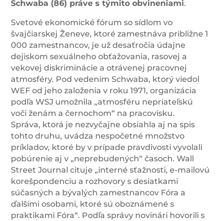
Schwaba (86) práve s týmito obvineniami
.
Svetové ekonomické fórum so sídlom vo
švajčiarskej Ženeve, ktoré zamestnáva približne 1
000 zamestnancov, je už desaťročia údajne
dejiskom sexuálneho obťažovania, rasovej a
vekovej diskriminácie a otrávenej pracovnej
atmosféry. Pod vedením Schwaba, ktorý viedol
WEF od jeho založenia v roku 1971, organizácia
podľa WSJ umožnila „atmosféru nepriateľskú
voči ženám a černochom“ na pracovisku.
Správa, ktorá je nezvyčajne obsiahla aj na spis
tohto druhu, uvádza nespočetné množstvo
príkladov, ktoré by v prípade pravdivosti vyvolali
pobúrenie aj v „neprebudených“ časoch. Wall
Street Journal cituje „interné sťažnosti, e-mailovú
korešpondenciu a rozhovory s desiatkami
súčasných a bývalých zamestnancov Fóra a
ďalšími osobami, ktoré sú oboznámené s
praktikami Fóra“. Podľa správy novinári hovorili s