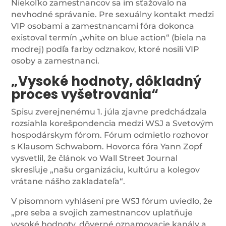
Niekoľko zamestnancov sa im sťažovalo na
nevhodné správanie. Pre sexuálny kontakt medzi
VIP osobami a zamestnancami fóra dokonca
existoval termín „white on blue action“ (biela na
modrej) podľa farby odznakov, ktoré nosili VIP
osoby a zamestnanci.
„Vysoké hodnoty, dôkladný
proces vyšetrovania“
Spisu zverejnenému 1. júla zjavne predchádzala
rozsiahla korešpondencia medzi WSJ a Svetovým
hospodárskym fórom. Fórum odmietlo rozhovor
s Klausom Schwabom. Hovorca fóra Yann Zopf
vysvetlil, že článok vo Wall Street Journal
skresľuje „našu organizáciu, kultúru a kolegov
vrátane nášho zakladateľa“.
V písomnom vyhlásení pre WSJ fórum uviedlo, že
„pre seba a svojich zamestnancov uplatňuje
vysoké hodnoty, dôverné oznamovacie kanály a