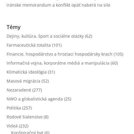
iránske memorandum a konflikt opäť naberá na sile
Témy
Dejiny, kultúra, šport a sociálne otázky
(62)
Farmaceutická totalita
(101)
Financie, hospodárstvo a hroziaci hospodársky krach
(105)
Informačná vojna, korporátne médiá a manipulácia
(60)
Klimatická ideológia
(31)
Masová migrácia
(52)
Nezaradené
(277)
NWO a globalistická agenda
(25)
Politika
(257)
Rodové šialenstvo
(8)
Videá
(232)
Konšpiračný byt
(6)