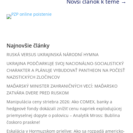
Novší článok k téme
→
Najnovšie články
RUSKÁ VERSUS UKRAJINSKÁ NÁRODNÍ HYMNA
UKRAJINA PODČIARKUJE SVOJ NACIONÁLNO-SOCIALISTICKÝ
CHARAKTER A PLÁNUJE VYBUDOVAŤ PANTHEON NA POČESŤ
NAZISTICKÝCH ZLOČINCOV
MAĎARSKÝ MINISTER ZAHRANIČNÝCH VECÍ: MAĎARSKO
ZATVÁRA DVERE PRED RUSKOM
Manipulácia ceny striebra 2026: Ako COMEX, banky a
hedgeové fondy dokázali znížiť cenu napriek explodujúcej
priemyselnej dopyte o polovicu – Analytik Mross: Bublina
čoskoro praskne!
Eskalácia v Hormuzskom prielive: Ako sa rozpadá americko-