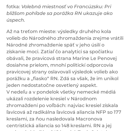
fotka:
Volebná miestnosť vo Francúzsku: Pri
bližšom pohľade sa porážka RN ukazuje ako
úspech.
Až na treťom mieste: výsledky druhého kola
volieb do Národného zhromaždenia zrejme vrátili
Národné zhromaždenie späť v jeho úsilí o
získanie moci. Zatiaľ čo analytici sa spočiatku
obávali, že pravicová strana Marine Le Penovej
dosiahne prielom, mnohí politickí odporcovia
pravicovej strany oslavovali výsledok volieb ako
porážku a „fiasko“ RN. Zdá sa však, že im unikol
jeden nedostatočne osvetlený aspekt.
V nedeľu a v pondelok všetky nemecké médiá
ukázali rozdelenie kresiel v Národnom
zhromaždení po voľbách: najviac kresiel získala
ľavicová až radikálna ľavicová aliancia NFP so 177
kreslami, za ňou nasledovala Macronova
centristická aliancia so 148 kreslami. RN a jej