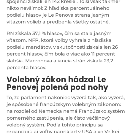
spojenci získali len 142 kresiel. To si však takmer
nikto nevšimol: Z hľadiska percentuálneho
podielu hlasov je Le Penova strana jasným
víťazom volieb a predbehla všetky ostatné.
RN získala 37,1 % hlasov, čím sa stala jasným
víťazom. NFP, ktorá voľby vyhrala z hľadiska
podielu mandátov, v skutočnosti získala len 26
percent hlasov, čím bola o viac ako 11 percent
slabšia. Macronova aliancia strán získala 23,2
percenta hlasov.
Volebný zákon hádzal Le
Penovej polená pod nohy
To, že parlament nakoniec vyzerá tak, ako vyzerá,
je spôsobené francúzskym volebným zákonom:
na rozdiel od Nemecka nemá Francúzsko systém
pomerného zastúpenia, ale čisto väčšinový
volebný systém. Podľa tohto princípu sa
organizujú aj voľby napríklad v USA a vo Veľkej