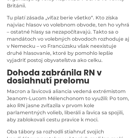
Británii.
Tu platí zásada „víťaz berie všetko“. Kto získa
najviac hlasov vo volebnom obvode, ten ho vyhrá
– ostatné hlasy sa nezapočítavajú. Takto sa o
mandátoch vo volebných obvodoch rozhoduje aj
v Nemecku – vo Francúzsku však neexistuje
druhé hlasovanie, ktoré by pomohlo lepšie
vyjadriť postoj obyvateľstva ako celku.
Dohoda zabránila RN v
dosiahnutí prelomu
Macron a ľavicová aliancia vedená extrémistom
Jeanom-Lucom Mélenchonom to využili: Po tom,
ako RN jasne zvíťazila v prvom kole
parlamentných volieb, liberáli a ľavica sa spojili,
aby zablokovali cestu pravice k moci.
Oba tábory sa rozhodli stiahnuť svojich