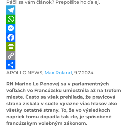
Páčil sa vám článok? Prepošlite ho ďalej.
Telegram
WhatsApp
Messenger
Facebook
PrintFriendly
Copy
APOLLO NEWS,
Max Roland
, 9.7.2024
Link
Share
RN Marine Le Penovej sa v parlamentných
voľbách vo Francúzsku umiestnila až na treťom
mieste.
Často sa však prehliada, že pravicová
strana získala v súčte výrazne viac hlasov ako
všetky ostatné strany.
To, že vo výsledkoch
napriek tomu dopadla tak zle, je spôsobené
francúzskym volebným zákonom.