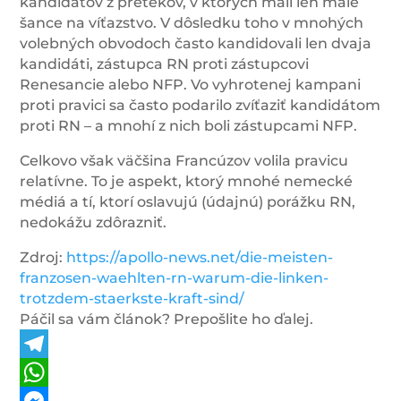
kandidátov z pretekov, v ktorých mali len malé
šance na víťazstvo. V dôsledku toho v mnohých
volebných obvodoch často kandidovali len dvaja
kandidáti, zástupca RN proti zástupcovi
Renesancie alebo NFP. Vo vyhrotenej kampani
proti pravici sa často podarilo zvíťaziť kandidátom
proti RN – a mnohí z nich boli zástupcami NFP.
Celkovo však väčšina Francúzov volila pravicu
relatívne. To je aspekt, ktorý mnohé nemecké
médiá a tí, ktorí oslavujú (údajnú) porážku RN,
nedokážu zdôrazniť.
Zdroj:
https://apollo-news.net/die-meisten-
franzosen-waehlten-rn-warum-die-linken-
trotzdem-staerkste-kraft-sind/
Páčil sa vám článok? Prepošlite ho ďalej.
Telegram
WhatsApp