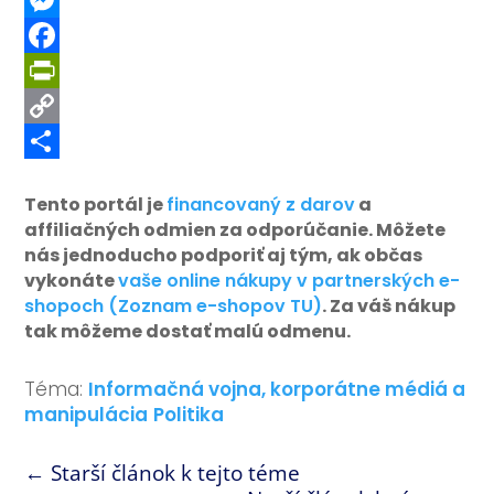
Messenger
Facebook
PrintFriendly
Copy
Link
Share
Tento portál je
financovaný z darov
a
affiliačných odmien za odporúčanie. Môžete
nás jednoducho podporiť aj tým, ak občas
vykonáte
vaše online nákupy v partnerských e-
shopoch (Zoznam e-shopov TU)
. Za váš nákup
tak môžeme dostať malú odmenu.
Téma:
Informačná vojna, korporátne médiá a
manipulácia
Politika
←
Starší článok k tejto téme