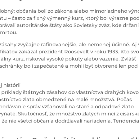
dobný: občania boli zo zákona alebo mimoriadneho výn
átu – často za fixný výmenný kurz, ktorý bol výrazne po
rávali autoritárske štáty ako Sovietsky zväz, kde držan
smrťou.
zásahy zvyčajne rafinovanejšie, ale nemenej účinné. Aj 
fikátov zakázal prezident Roosevelt v roku 1933. Kto svo
álny kurz, riskoval vysoké pokuty alebo väzenie. Zvlášť
chránky boli zapečatené a mohli byť otvorené len pod
 histórii
príklady štátnych zásahov do vlastníctva drahých kovo
vlastníctvo zlata obmedzené na malé množstvá. Počas
podávanie správ vzťahovali na staré a odpadové zlato –
 vyňaté. Skutočnosť, že množstvo zlatých mincí z cisársk
 že nie všetci občania dodržiavali nariadenia. Tendencia