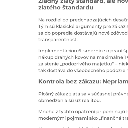
Žiadny zlatý štandard, ale no
zlatého štandardu
Na rozdiel od predchádzajúcich desaťro
Tým sú klasické argumenty pre zákaz sl
sa do popredia dostávajú nové zdôvod
transparentnosť.
Implementáciou 6. smernice o praní 
nákup drahých kovov na maximálne 1 00
zaistenie „podozrivého majetku“ – nie
tak dostáva do všeobecného podozren
Kontrola bez zákazu: Nepriam
Plošný zákaz zlata sa v súčasnej právn
obmedzenia sú už realitou:
Mnohé z týchto opatrení pripomínajú 
modernými pojmami ako „finančná tran