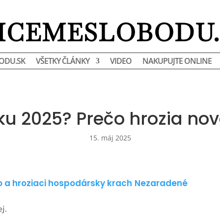
HCEMESLOBODU.
ODU.SK
VŠETKY ČLÁNKY
VIDEO
NAKUPUJTE ONLINE
oku 2025? Prečo hrozia nov
15. máj 2025
o a hroziaci hospodársky krach
Nezaradené
j.