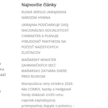
Najnovšie články
RUSKÁ VERSUS UKRAJINSKÁ
NÁRODNÍ HYMNA
UKRAJINA PODČIARKUJE SVOJ
NACIONÁLNO-SOCIALISTICKÝ
CHARAKTER A PLÁNUJE
VYBUDOVAŤ PANTHEON NA
POČESŤ NAZISTICKÝCH
ZLOČINCOV
MAĎARSKÝ MINISTER
h
ZAHRANIČNÝCH VECÍ:
oku
MAĎARSKO ZATVÁRA DVERE
azí
PRED RUSKOM
ť
Manipulácia ceny striebra 2026:
v
Ako COMEX, banky a hedgeové
é
fondy dokázali znížiť cenu
napriek explodujúcej
priemyselnej dopyte o polovicu –