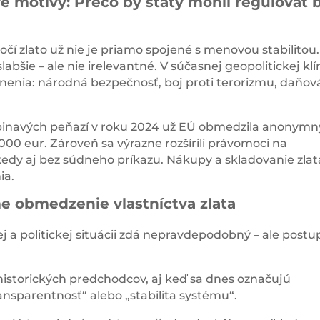
vé motívy: Prečo by štáty mohli regulovať 
čí zlato už nie je priamo spojené s menovou stabilitou.
abšie – ale nie irelevantné. V súčasnej geopolitickej kl
nenia: národná bezpečnosť, boj proti terorizmu, daňov
špinavých peňazí v roku 2024 už EÚ obmedzila anonymn
0 eur. Zároveň sa výrazne rozšírili právomoci na
kedy aj bez súdneho príkazu. Nákupy a skladovanie zlat
ia.
e obmedzenie vlastníctva zlata
ej a politickej situácii zdá nepravdepodobný – ale post
historických predchodcov, aj keď sa dnes označujú
sparentnosť“ alebo „stabilita systému“.