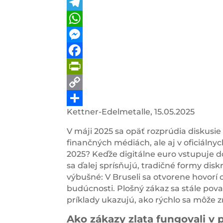
Telegram
WhatsApp
Messenger
Facebook
PrintFriendly
Copy
Kettner-Edelmetalle, 15.05.2025
Link
Share
V máji 2025 sa opäť rozprúdia diskusie
finančných médiách, ale aj v oficiálny
2025? Keďže digitálne euro vstupuje do
sa ďalej sprísňujú, tradičné formy dis
výbušné: V Bruseli sa otvorene hovorí o
budúcnosti. Plošný zákaz sa stále pova
príklady ukazujú, ako rýchlo sa môže z
Ako zákazy zlata fungovali v 