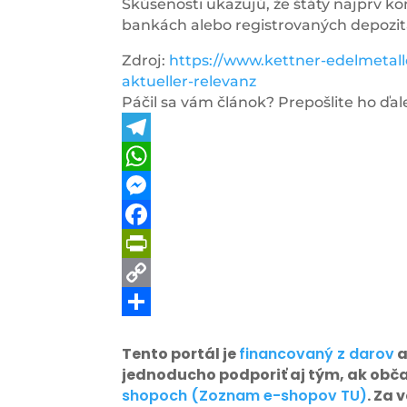
Skúsenosti ukazujú, že štáty najprv ko
bankách alebo registrovaných depozit
Zdroj:
https://www.kettner-edelmetall
aktueller-relevanz
Páčil sa vám článok? Prepošlite ho ďale
Telegram
WhatsApp
Messenger
Facebook
PrintFriendly
Copy
Link
Share
Tento portál je
financovaný z darov
a
jednoducho podporiť aj tým, ak obč
shopoch (Zoznam e-shopov TU)
. Za