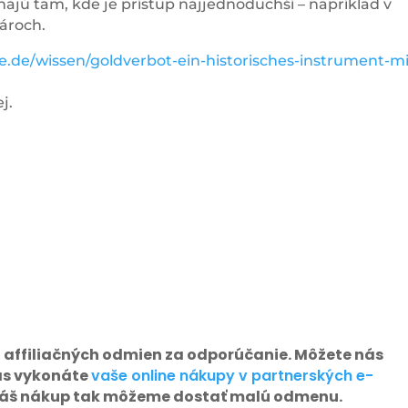
najú tam, kde je prístup najjednoduchší – napríklad v
ároch.
e.de/wissen/goldverbot-ein-historisches-instrument-mi
j.
 affiliačných odmien za odporúčanie. Môžete nás
as vykonáte
vaše online nákupy v partnerských e-
 váš nákup tak môžeme dostať malú odmenu.