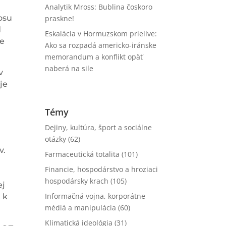
Analytik Mross: Bublina čoskoro
osu
praskne!
d
Eskalácia v Hormuzskom prielive:
ie
Ako sa rozpadá americko-iránske
memorandum a konflikt opäť
naberá na sile
v
je
Témy
Dejiny, kultúra, šport a sociálne
otázky
(62)
v.
Farmaceutická totalita
(101)
Financie, hospodárstvo a hroziaci
hospodársky krach
(105)
ej
Informačná vojna, korporátne
 k
médiá a manipulácia
(60)
Klimatická ideológia
(31)