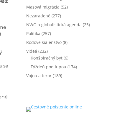
bez
Masová migrácia
(52)
Nezaradené
(277)
NWO a globalistická agenda
(25)
íme
Politika
(257)
á
Rodové šialenstvo
(8)
Videá
(232)
ý
Konšpiračný byt
(6)
a sa
Týždeň pod lupou
(174)
Vojna a teror
(189)
upné