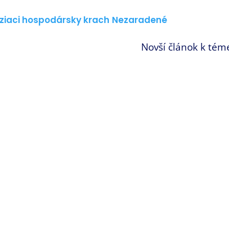
oziaci hospodársky krach
Nezaradené
Novší článok k tém