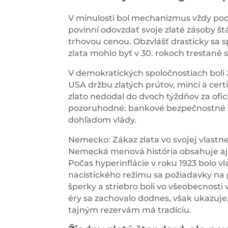
V minulosti bol mechanizmus vždy po
povinní odovzdať svoje zlaté zásoby št
trhovou cenou. Obzvlášť drasticky sa sp
zlata mohlo byť v 30. rokoch trestané 
V demokratických spoločnostiach boli 
USA držbu zlatých prútov, mincí a certi
zlato nedodal do dvoch týždňov za ofici
pozoruhodné: bankové bezpečnostné s
dohľadom vlády.
Nemecko: Zákaz zlata vo svojej vlastnej
Nemecká menová história obsahuje aj 
Počas hyperinflácie v roku 1923 bolo 
nacistického režimu sa požiadavky na 
šperky a striebro boli vo všeobecnosti
éry sa zachovalo dodnes, však ukazuje,
tajným rezervám má tradíciu.