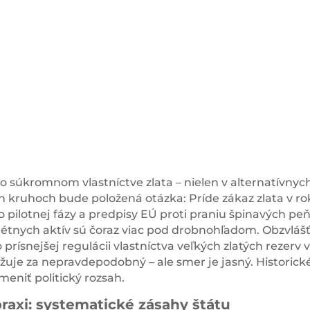
 o súkromnom vlastníctve zlata – nielen v alternatívnyc
ch kruhoch bude položená otázka: Príde zákaz zlata v r
 pilotnej fázy a predpisy EÚ proti praniu špinavých peň
krétnych aktív sú čoraz viac pod drobnohľadom. Obzvláš
 prísnejšej regulácii vlastníctva veľkých zlatých rezerv 
žuje za nepravdepodobný – ale smer je jasný. Historick
meniť politický rozsah.
praxi: systematické zásahy štátu