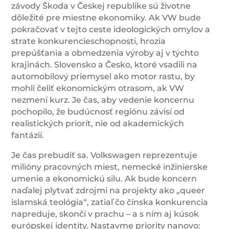
závody Škoda v Českej republike sú životne
dôležité pre miestne ekonomiky. Ak VW bude
pokračovať v tejto ceste ideologických omylov a
strate konkurencieschopnosti, hrozia
prepúšťania a obmedzenia výroby aj v týchto
krajinách. Slovensko a Česko, ktoré vsadili na
automobilový priemysel ako motor rastu, by
mohli čeliť ekonomickým otrasom, ak VW
nezmení kurz. Je čas, aby vedenie koncernu
pochopilo, že budúcnosť regiónu závisí od
realistických priorít, nie od akademických
fantázií.
Je čas prebudiť sa. Volkswagen reprezentuje
milióny pracovných miest, nemecké inžinierske
umenie a ekonomickú silu. Ak bude koncern
naďalej plytvať zdrojmi na projekty ako „queer
islamská teológia“, zatiaľ čo čínska konkurencia
napreduje, skončí v prachu – a s ním aj kúsok
európskej identity. Nastavme priority nanovo: