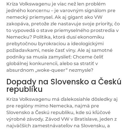
Kríza Volkswagenu je viac než len problém
jedného koncernu – je varovným signálom pre
nemecký priemysel. Ak aj gigant ako VW
zakopáva, pretože zle nastavuje svoje priority, čo
to vypovedá o stave priemyselného prostredia v
Nemecku? Politika, ktorá dusí ekonomiku
prebytočnou byrokraciou a ideologickými
požiadavkami, nesie časť viny. Ale aj samotné
podniky sa musia zamyslieť: Chceme čeliť
globálnej konkurencii, alebo sa stratiť v
absurdnom „woke-queer“ nezmysle?
Dopady na Slovensko a Českú
republiku
Kríza Volkswagenu má ďalekosiahle dôsledky aj
pre regióny mimo Nemecka, najmä pre
Slovensko a Českú republiku, kde sú kľúčové
výrobné závody. Závod VW v Bratislave, jeden z
najväčších zamestnávateľov na Slovensku, a