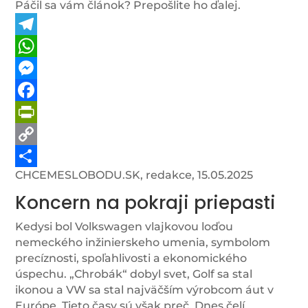
Páčil sa vám článok? Prepošlite ho ďalej.
Telegram
WhatsApp
Messenger
Facebook
PrintFriendly
Copy
CHCEMESLOBODU.SK, redakce, 15.05.2025
Link
Share
Koncern na pokraji priepasti
Kedysi bol Volkswagen vlajkovou loďou
nemeckého inžinierskeho umenia, symbolom
precíznosti, spoľahlivosti a ekonomického
úspechu. „Chrobák“ dobyl svet, Golf sa stal
ikonou a VW sa stal najväčším výrobcom áut v
Európe. Tieto časy sú však preč. Dnes čelí