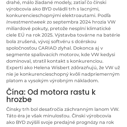
drahé, málo žiadané modely, zatiaľ čo čínski
výrobcovia ako BYD ovládli trh s lacnými,
konkurencieschopnými elektroautami. Podľa
Investmentweek
zo septembra 2024 hrozia VW
miliardové pokuty, pretože nesplní klimatické
ciele EÚ na rok 2025. Výstavba továrne na batérie
bola zrušená, vývoj softvéru s dcérskou
spoločnosťou CARIAD zlyhal. Dokonca aj v
segmente spaľovacích motorov, kde VW kedysi
dominoval, stratil kontakt s konkurenciou.
Experti ako Helena Wisbert zdôrazňujú, že VW už
nie je konkurencieschopný kvôli nadpriemerným
platom a vysokým výrobným nákladom.
Čína: Od motora rastu k
hrozbe
Čínsky trh bol desaťročia záchranným lanom VW.
Táto éra je však minulosťou. Čínski výrobcovia
ako BYD zvýšili svoje predajné prognózy na rok