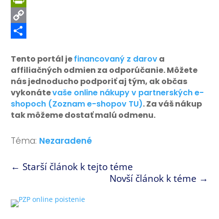
PrintFriendly
Copy
Link
Share
Tento portál je
financovaný z darov
a
affiliačných odmien za odporúčanie. Môžete
nás jednoducho podporiť aj tým, ak občas
vykonáte
vaše online nákupy v partnerských e-
shopoch (Zoznam e-shopov TU)
. Za váš nákup
tak môžeme dostať malú odmenu.
Téma:
Nezaradené
←
Starší článok k tejto téme
Novší článok k téme
→