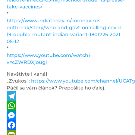
take-vaccines/
*
https://www.indiatoday.in/coronavirus-
outbreak/story/who-and-govt-on-calling-covid-
19-double-mutant-indian-variant-1801725-2021-
05-12
*
https://www.youtube.com/watch?
v=cZWRDXjougI
Navštivte i kanál
„Zvukos“:
https://www.youtube.com/channel/UCAT
Páčil sa vám článok? Prepošlite ho ďalej.
Telegram
WhatsApp
Messenger
Facebook