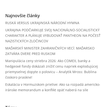
Najnovšie články
RUSKÁ VERSUS UKRAJINSKÁ NÁRODNÍ HYMNA
UKRAJINA PODČIARKUJE SVOJ NACIONÁLNO-SOCIALISTICKÝ
CHARAKTER A PLÁNUJE VYBUDOVAŤ PANTHEON NA POČESŤ
NAZISTICKÝCH ZLOČINCOV
MAĎARSKÝ MINISTER ZAHRANIČNÝCH VECÍ: MAĎARSKO
ZATVÁRA DVERE PRED RUSKOM
Manipulácia ceny striebra 2026: Ako COMEX, banky a
hedgeové fondy dokázali znížiť cenu napriek explodujúcej
priemyselnej dopyte o polovicu – Analytik Mross: Bublina
čoskoro praskne!
Eskalácia v Hormuzskom prielive: Ako sa rozpadá americko-
iránske memorandum a konflikt opäť naberá na sile