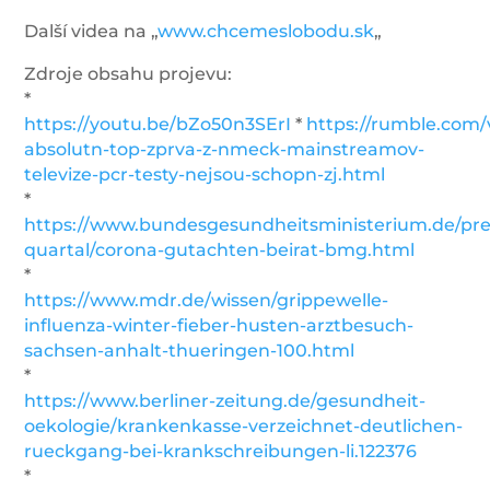
Další videa na „
www.chcemeslobodu.sk
„
Zdroje obsahu projevu:
*
https://youtu.be/bZo50n3SErI
*
https://rumble.com/
absolutn-top-zprva-z-nmeck-mainstreamov-
televize-pcr-testy-nejsou-schopn-zj.html
*
https://www.bundesgesundheitsministerium.de/pres
quartal/corona-gutachten-beirat-bmg.html
*
https://www.mdr.de/wissen/grippewelle-
influenza-winter-fieber-husten-arztbesuch-
sachsen-anhalt-thueringen-100.html
*
https://www.berliner-zeitung.de/gesundheit-
oekologie/krankenkasse-verzeichnet-deutlichen-
rueckgang-bei-krankschreibungen-li.122376
*