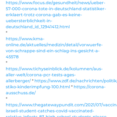
https://www.focus.de/gesundheit/news/ueber-
57-000-corona-tote-in-deutschland-statistiker-
erklaert-trotz-corona-gab-es-keine-
uebersterblichkeit-in-
deutschland_id_12941412.html
*
https://www.kma-
online.de/aktuelles/medizin/detail/vorwuerfe-
von-schrappe-sind-ein-schlag-ins-gesicht-a-
45578
*
https://www.tichyseinblick.de/kolumnen/aus-
aller-welt/corona-pcr-tests-ages-
allerberger/
*
https://www.zdf.de/nachrichten/politi
stiko-kinderimpfung-100.html
*
https://corona-
ausschuss.de/
*
https://www.thegatewaypundit.com/2021/07/vaccin
israeli-student-catches-covid-vaccinated-
relative-infects-83-high-school-students-please-